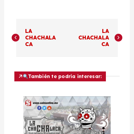
N
LA
LA
a
CHACHALA
CHACHALA
CA
CA
v
e
También te podría interesar:
g
a
c
i