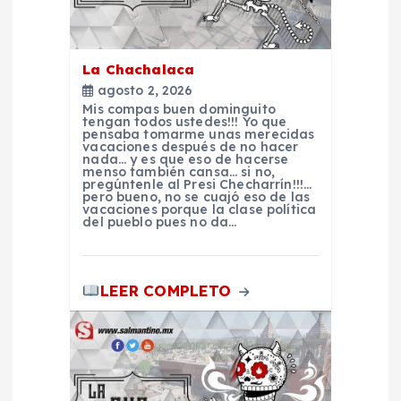
ó
n
La Chachalaca
agosto 2, 2026
d
Mis compas buen dominguito
tengan todos ustedes!!! Yo que
pensaba tomarme unas merecidas
e
vacaciones después de no hacer
nada… y es que eso de hacerse
menso también cansa… si no,
pregúntenle al Presi Checharrín!!!…
e
pero bueno, no se cuajó eso de las
vacaciones porque la clase política
del pueblo pues no da…
n
t
LEER COMPLETO
r
a