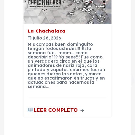
d
a
La Chachalaca
s
julio 26, 2026
Mis compas buen dominguito
tengan todos ustedes!!! Está
semana fue… mmm… cómo
describirlo??? Ya seee!!! Fue como
un verdadero circo en el que los
animadores de nariz roja, cara
pintada y zapatos enormes fueron
quienes dieron las notas, y miren
que no escatimaron en trucos y en
actuaciones para hacernos la
semana…
LEER COMPLETO