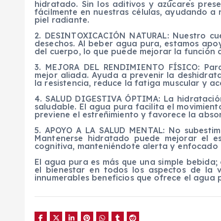
hidratado. Sin los aditivos y azúcares pre
fácilmente en nuestras células, ayudando a 
piel radiante.
2. DESINTOXICACIÓN NATURAL: Nuestro cue
desechos. Al beber agua pura, estamos apoy
del cuerpo, lo que puede mejorar la función de
3. MEJORA DEL RENDIMIENTO FÍSICO: Para 
mejor aliada. Ayuda a prevenir la deshidrata
la resistencia, reduce la fatiga muscular y a
4. SALUD DIGESTIVA ÓPTIMA: La hidratació
saludable. El agua pura facilita el movimient
previene el estreñimiento y favorece la absor
5. APOYO A LA SALUD MENTAL: No subestime
Mantenerse hidratado puede mejorar el es
cognitiva, manteniéndote alerta y enfocado e
El agua pura es más que una simple bebida;
el bienestar en todos los aspectos de la v
innumerables beneficios que ofrece el agua 