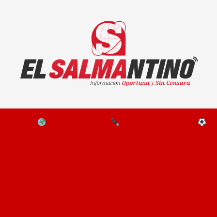
El Salmantino - medios/noticias/editorial
NAL
EL MUNDO
EDITORIALES
D