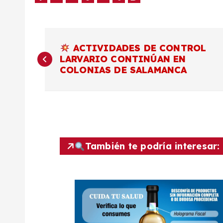
N
ACTIVIDADES DE CONTROL
LARVARIO CONTINÚAN EN
a
COLONIAS DE SALAMANCA
v
e
g
También te podría interesar:
a
c