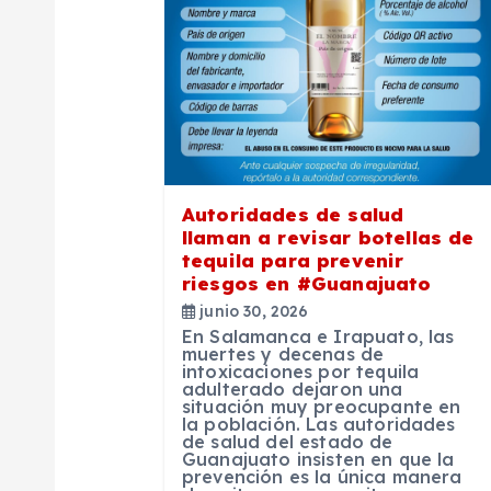
i
ó
n
d
Autoridades de salud
llaman a revisar botellas de
e
tequila para prevenir
riesgos en #Guanajuato
junio 30, 2026
e
En Salamanca e Irapuato, las
muertes y decenas de
intoxicaciones por tequila
n
adulterado dejaron una
situación muy preocupante en
la población. Las autoridades
t
de salud del estado de
Guanajuato insisten en que la
prevención es la única manera