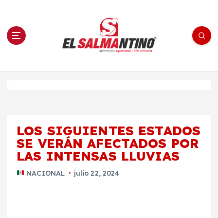
S
a
l
t
a
r
a
l
c
o
El Salmantino - medios/noticias/editorial
n
t
e
Inicio
n
i
d
o
LOS SIGUIENTES ESTADOS
SE VERÁN AFECTADOS POR
LAS INTENSAS LLUVIAS
NACIONAL
julio 22, 2024