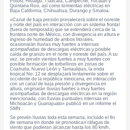
Potosí, Hidalgo, Tlaxcala, Campeche, Yucatán y
Quintana Roo, así como tormentas eléctricas en
Baja California, Chihuahua, Durango y Sinaloa.
«Canal de baja presión prevalecerá sobre el noreste
y norte del país en interacción con un sistema frontal
(fuera de temporada) que se extenderá cerca de la
frontera norte de México, con divergencia en altura e
ingreso de humedad de ambos litorales,
ocasionarán lluvias muy fuertes a intensas
acompañadas de descargas eléctricas y posible
caída de granizo en el norte y noreste del país. A su
vez, se prevén vientos fuertes a muy fuertes con
posible formación de torbellinos en zonas de
Coahuila, Nuevo León y Tamaulipas, la onda
tropical No. 12 se desplazará lentamente sobre el
occidente de la república mexicana, en interacción
con un canal de baja presión y divergencia en
altura, originarán lluvias fuertes a muy fuertes
acompañadas de descargas eléctricas en la región
mencionada, con lluvias puntuales intensas en
Michoacán y Guanajuato» publicó en un informe el
SMN.
Se prevén lluvias toda esta semana, incluido el fin
de semana en donde se pronostican ráfagas de
viento que pudieran alcanzar hasta los 80 km/h,