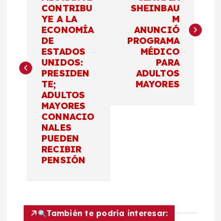
CONTRIBU
SHEINBAU
v
YE A LA
M
ECONOMÍA
ANUNCIÓ
e
DE
PROGRAMA
ESTADOS
MÉDICO
g
UNIDOS:
PARA
PRESIDEN
ADULTOS
a
TE;
MAYORES
ADULTOS
c
MAYORES
CONNACIO
NALES
i
PUEDEN
RECIBIR
ó
PENSIÓN
n
d
También te podría interesar: