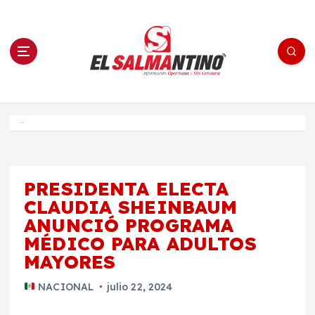
S
a
l
t
a
r
a
l
c
o
El Salmantino - medios/noticias/editorial
n
t
e
Inicio
n
i
d
o
PRESIDENTA ELECTA
CLAUDIA SHEINBAUM
ANUNCIÓ PROGRAMA
MÉDICO PARA ADULTOS
MAYORES
NACIONAL
julio 22, 2024