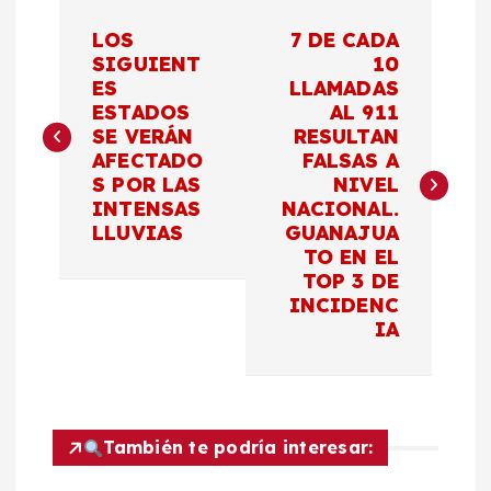
N
LOS
7 DE CADA
a
SIGUIENT
10
ES
LLAMADAS
ESTADOS
AL 911
v
SE VERÁN
RESULTAN
AFECTADO
FALSAS A
e
S POR LAS
NIVEL
INTENSAS
NACIONAL.
g
LLUVIAS
GUANAJUA
TO EN EL
a
TOP 3 DE
INCIDENC
c
IA
i
ó
También te podría interesar: