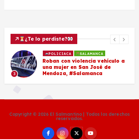
¿Te lo perdiste?
POLICIACA
SALAMANCA
Roban con violencia vehículo a
una mujer en San José de
Mendoza, #Salamanca
3
Copyright © 2026 El Salmantino | Todos los derechos
reservados.