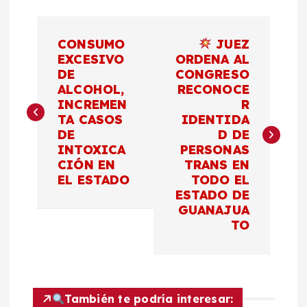
N
CONSUMO
JUEZ
a
EXCESIVO
ORDENA AL
DE
CONGRESO
ALCOHOL,
RECONOCE
v
INCREMEN
R
TA CASOS
IDENTIDA
e
DE
D DE
INTOXICA
PERSONAS
g
CIÓN EN
TRANS EN
EL ESTADO
TODO EL
a
ESTADO DE
GUANAJUA
c
TO
i
ó
También te podría interesar: