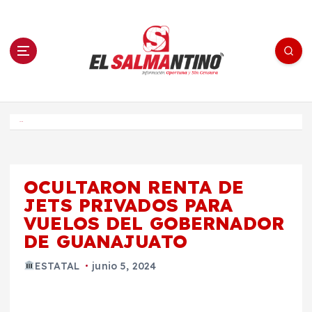
S
a
l
t
a
r
a
l
c
o
El Salmantino - medios/noticias/editorial
n
t
e
Inicio
n
i
d
o
OCULTARON RENTA DE
JETS PRIVADOS PARA
VUELOS DEL GOBERNADOR
DE GUANAJUATO
ESTATAL
junio 5, 2024