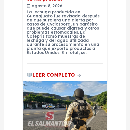
r
agosto 8, 2026
a
La lechuga producida en
Guanajuato fue revisada después
de que surgiera una alerta por
casos de Cyclospora, un parásito
d
que puede causar diarrea y otros
problemas estomacales. La
Cofepris tomó muestras de
a
lechuga y del agua utilizada
durante su procesamiento en una
planta que exporta productos a
Estados Unidos. En total, se…
s
LEER COMPLETO