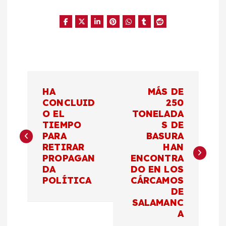
N
HA
MÁS DE
a
CONCLUID
250
O EL
TONELADA
TIEMPO
S DE
v
PARA
BASURA
RETIRAR
HAN
e
PROPAGAN
ENCONTRA
DA
DO EN LOS
g
POLÍTICA
CÁRCAMOS
DE
a
SALAMANC
A