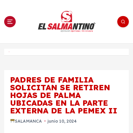
S
a
l
t
a
r
a
l
c
o
El Salmantino - medios/noticias/editorial
n
t
e
Inicio
n
i
d
o
PADRES DE FAMILIA
SOLICITAN SE RETIREN
HOJAS DE PALMA
UBICADAS EN LA PARTE
EXTERNA DE LA PEMEX II
SALAMANCA
junio 10, 2024