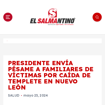
S
a
l
t
a
r
a
l
c
o
El Salmantino - medios/noticias/editorial
n
t
e
Inicio
n
i
d
o
PRESIDENTE ENVÍA
PÉSAME A FAMILIARES DE
VÍCTIMAS POR CAÍDA DE
TEMPLETE EN NUEVO
LEÓN
SALUD
mayo 23, 2024