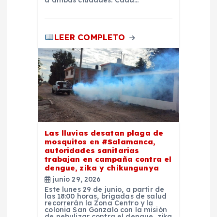
s
LEER COMPLETO
Las lluvias desatan plaga de
mosquitos en #Salamanca,
autoridades sanitarias
trabajan en campaña contra el
dengue, zika y chikungunya
junio 29, 2026
Este lunes 29 de junio, a partir de
las 18:00 horas, brigadas de salud
recorrerán la Zona Centro y la
colonia San Gonzalo con la misión
de nebulizar contra el dengue, zika