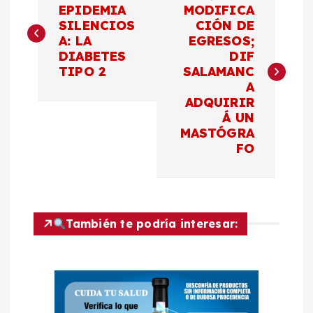
a
EPIDEMIA
MODIFICA
SILENCIOS
CIÓN DE
A: LA
EGRESOS;
v
DIABETES
DIF
TIPO 2
SALAMANC
e
A
ADQUIRIR
g
Á UN
MASTÓGRA
a
FO
c
i
También te podría interesar:
ó
n