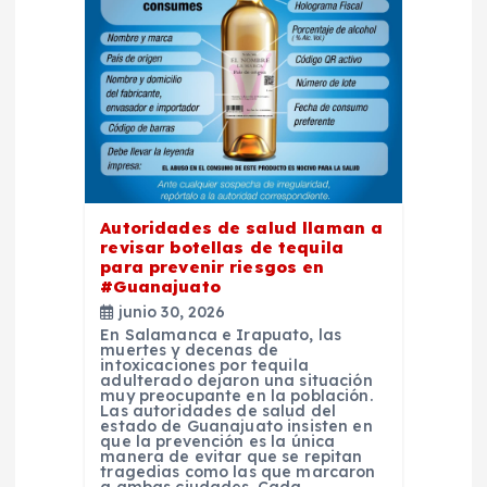
d
e
e
n
t
Autoridades de salud llaman a
revisar botellas de tequila
para prevenir riesgos en
r
#Guanajuato
junio 30, 2026
a
En Salamanca e Irapuato, las
muertes y decenas de
intoxicaciones por tequila
d
adulterado dejaron una situación
muy preocupante en la población.
Las autoridades de salud del
estado de Guanajuato insisten en
a
que la prevención es la única
manera de evitar que se repitan
tragedias como las que marcaron
a ambas ciudades. Cada…