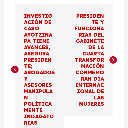
N
INVESTIG
PRESIDEN
a
ACIÓN DE
TE Y
CASO
FUNCIONA
AYOTZINA
RIAS DEL
v
PA TIENE
GABINETE
AVANCES,
DE LA
e
ASEGURA
CUARTA
PRESIDEN
TRANSFOR
g
TE;
MACIÓN
ABOGADOS
CONMEMO
a
Y
RAN DÍA
ASESORES
INTERNAC
c
MANIPULA
IONAL DE
N
LAS
POLÍTICA
MUJERES
i
MENTE
INDAGATO
ó
RIAS