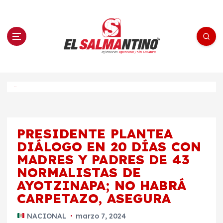
S
a
l
t
a
r
a
l
c
o
El Salmantino - medios/noticias/editorial
n
t
e
Inicio
n
i
d
o
PRESIDENTE PLANTEA
DIÁLOGO EN 20 DÍAS CON
MADRES Y PADRES DE 43
NORMALISTAS DE
AYOTZINAPA; NO HABRÁ
CARPETAZO, ASEGURA
NACIONAL
marzo 7, 2024