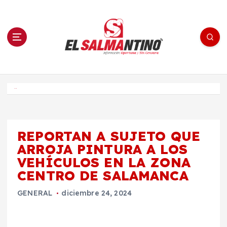
S
a
l
t
a
r
a
l
c
o
El Salmantino - medios/noticias/editorial
n
t
e
Inicio
n
i
d
o
REPORTAN A SUJETO QUE
ARROJA PINTURA A LOS
VEHÍCULOS EN LA ZONA
CENTRO DE SALAMANCA
GENERAL
diciembre 24, 2024