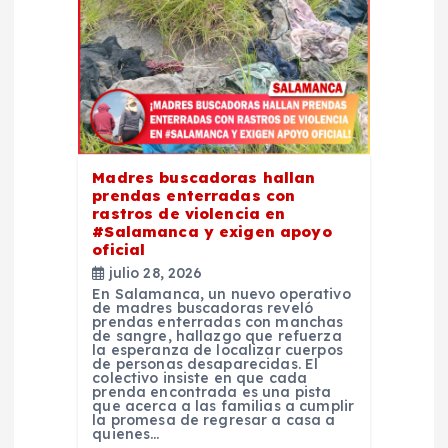
d
e
e
n
Madres buscadoras hallan
t
prendas enterradas con
rastros de violencia en
#Salamanca y exigen apoyo
r
oficial
julio 28, 2026
a
En Salamanca, un nuevo operativo
de madres buscadoras reveló
prendas enterradas con manchas
d
de sangre, hallazgo que refuerza
la esperanza de localizar cuerpos
de personas desaparecidas. El
colectivo insiste en que cada
a
prenda encontrada es una pista
que acerca a las familias a cumplir
la promesa de regresar a casa a
s
quienes…