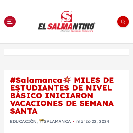
S
a
l
t
a
r
a
l
c
o
El Salmantino - medios/noticias/editorial
n
t
e
Inicio
n
i
d
o
#Salamanca
MILES DE
ESTUDIANTES DE NIVEL
BÁSICO INICIARON
VACACIONES DE SEMANA
SANTA
EDUCACIÓN
,
SALAMANCA
marzo 22, 2024