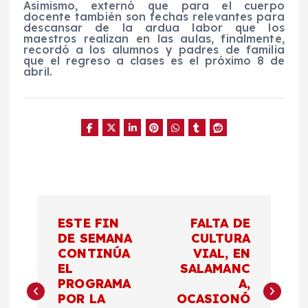
Asimismo, externó que para el cuerpo
docente también son fechas relevantes para
descansar de la ardua labor que los
maestros realizan en las aulas, finalmente,
recordó a los alumnos y padres de familia
que el regreso a clases es el próximo 8 de
abril.
N
ESTE FIN
FALTA DE
a
DE SEMANA
CULTURA
CONTINÚA
VIAL, EN
EL
SALAMANC
v
PROGRAMA
A,
POR LA
OCASIONÓ