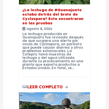
n
¿La lechuga de #Guanajuato
estaba detrás del brote de
Cyclospora? Esto encontraron
t
en las pruebas
agosto 8, 2026
r
La lechuga producida en
Guanajuato fue revisada después
de que surgiera una alerta por
a
casos de Cyclospora, un parásito
que puede causar diarrea y otros
problemas estomacales. La
Cofepris tomó muestras de
d
lechuga y del agua utilizada
durante su procesamiento en una
planta que exporta productos a
a
Estados Unidos. En total, se…
s
LEER COMPLETO