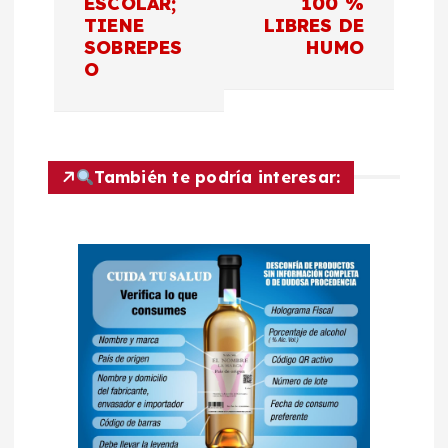
ESCOLAR;
100 %
g
TIENE
LIBRES DE
SOBREPES
HUMO
a
O
c
i
También te podría interesar:
ó
n
d
e
e