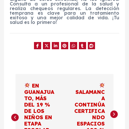
Consulta a un profesional de la salud y
realiza chequeos regulares. La detección
temprana es clave para un tratamiento
exitoso y una mejor calidad de vida. ¡Tu
salud es lo primero!
N
EN
a
GUANAJUA
SALAMANC
TO, MÁS
A
DEL 19 %
CONTINÚA
v
DE LOS
CERTIFICA
NIÑOS EN
NDO
e
ETAPA
ESPACIOS