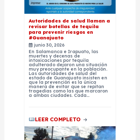
n
t
Autoridades de salud llaman a
revisar botellas de tequila
para prevenir riesgos en
r
#Guanajuato
junio 30, 2026
a
En Salamanca e Irapuato, las
muertes y decenas de
intoxicaciones por tequila
d
adulterado dejaron una situación
muy preocupante en la población.
Las autoridades de salud del
estado de Guanajuato insisten en
a
que la prevención es la única
manera de evitar que se repitan
tragedias como las que marcaron
s
a ambas ciudades. Cada…
LEER COMPLETO