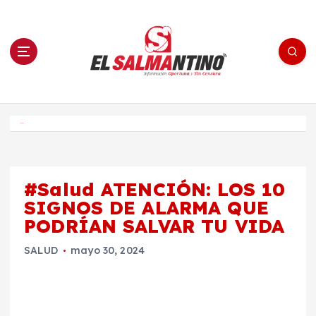
S
a
l
t
a
r
a
l
c
o
El Salmantino - medios/noticias/editorial
n
t
e
Inicio
n
i
d
o
#Salud ATENCIÓN: LOS 10
SIGNOS DE ALARMA QUE
PODRÍAN SALVAR TU VIDA
SALUD
mayo 30, 2024