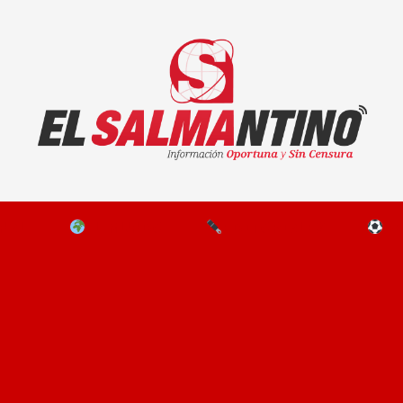
El Salmantino - medios/noticias/editorial
NAL
EL MUNDO
EDITORIALES
D