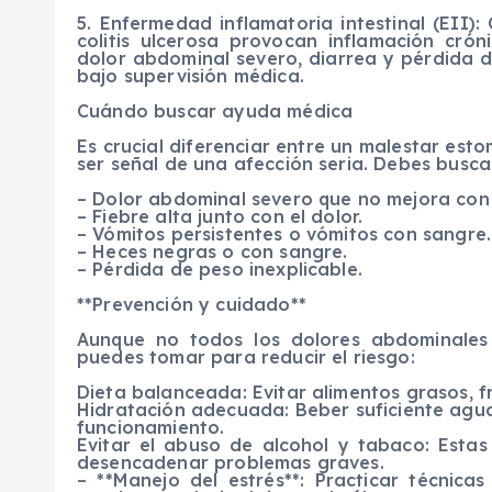
5. Enfermedad inflamatoria intestinal (EII
colitis ulcerosa provocan inflamación crón
dolor abdominal severo, diarrea y pérdida d
bajo supervisión médica.
Cuándo buscar ayuda médica
Es crucial diferenciar entre un malestar es
ser señal de una afección seria. Debes busc
– Dolor abdominal severo que no mejora con 
– Fiebre alta junto con el dolor.
– Vómitos persistentes o vómitos con sangre.
– Heces negras o con sangre.
– Pérdida de peso inexplicable.
**Prevención y cuidado**
Aunque no todos los dolores abdominales
puedes tomar para reducir el riesgo:
Dieta balanceada: Evitar alimentos grasos, fr
Hidratación adecuada: Beber suficiente agu
funcionamiento.
Evitar el abuso de alcohol y tabaco: Estas 
desencadenar problemas graves.
– **Manejo del estrés**: Practicar técnic