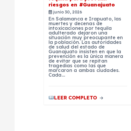
e
riesgos en #Guanajuato
junio 30, 2026
e
En Salamanca e Irapuato, las
muertes y decenas de
intoxicaciones por tequila
n
adulterado dejaron una
situación muy preocupante en
la población. Las autoridades
t
de salud del estado de
Guanajuato insisten en que la
prevención es la única manera
de evitar que se repitan
r
tragedias como las que
marcaron a ambas ciudades.
Cada…
a
d
LEER COMPLETO
a