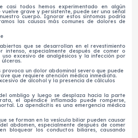
e casi todos hemos experimentado en algún
vuelve grave y persistente, puede ser una señal
nuestro cuerpo. Ignorar estos síntomas podría
loramos las causas más comunes de dolores de
ve
 abiertas que se desarrollan en el revestimiento
or intenso, especialmente después de comer o
l uso excesivo de analgésicos y la infección por
 úlceras.
eas provoca un dolor abdominal severo que puede
grave que requiere atención médica inmediata.
xcesivo de alcohol y la presencia de cálculos
 del ombligo y luego se desplaza hacia la parte
trata, el apéndice inflamado puede romperse,
ortal. La apendicitis es una emergencia médica
que se forman en la vesícula biliar pueden causar
a del abdomen, especialmente después de comer
en bloquear los conductos biliares, causando