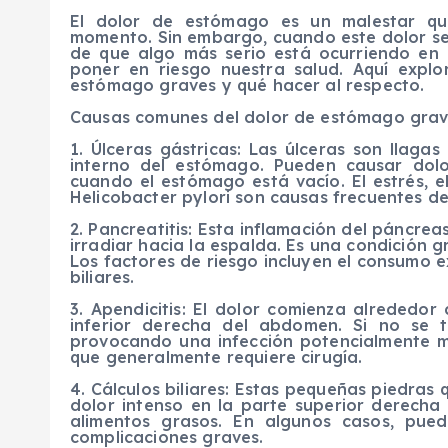
El dolor de estómago es un malestar qu
momento. Sin embargo, cuando este dolor se 
de que algo más serio está ocurriendo en 
poner en riesgo nuestra salud. Aquí exp
estómago graves y qué hacer al respecto.
Causas comunes del dolor de estómago gra
1. Úlceras gástricas: Las úlceras son llagas
interno del estómago. Pueden causar dol
cuando el estómago está vacío. El estrés, e
Helicobacter pylori son causas frecuentes de
2. Pancreatitis: Esta inflamación del páncr
irradiar hacia la espalda. Es una condición 
Los factores de riesgo incluyen el consumo e
biliares.
3. Apendicitis: El dolor comienza alrededor
inferior derecha del abdomen. Si no se 
provocando una infección potencialmente m
que generalmente requiere cirugía.
4. Cálculos biliares: Estas pequeñas piedras 
dolor intenso en la parte superior derech
alimentos grasos. En algunos casos, pued
complicaciones graves.