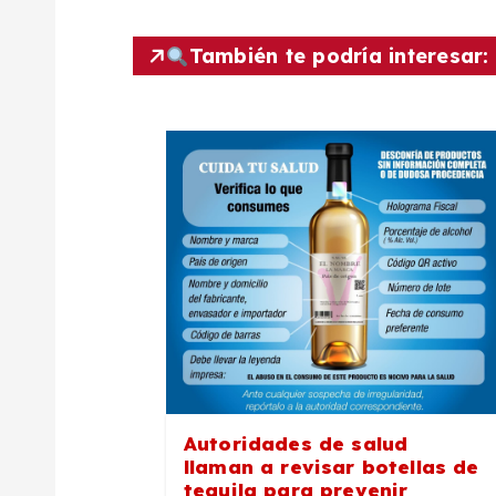
e
g
También te podría interesar:
a
c
i
ó
n
d
Autoridades de salud
llaman a revisar botellas de
tequila para prevenir