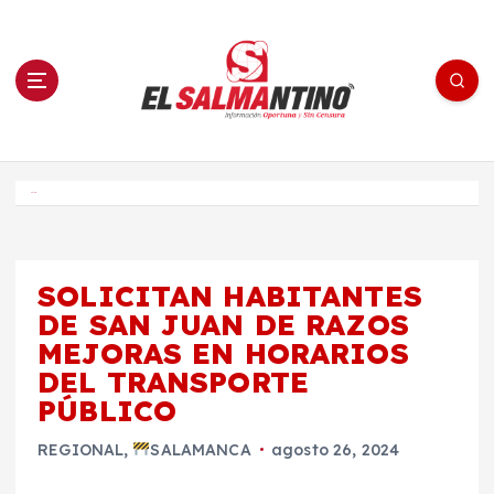
S
a
l
t
a
r
a
l
c
o
El Salmantino - medios/noticias/editorial
n
t
e
Inicio
n
i
d
o
SOLICITAN HABITANTES
DE SAN JUAN DE RAZOS
MEJORAS EN HORARIOS
DEL TRANSPORTE
PÚBLICO
REGIONAL
,
SALAMANCA
agosto 26, 2024