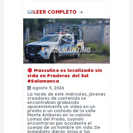
s
LEER COMPLETO
Masculino es localizado sin
vida en Praderas del Sol
#Salamanca
agosto 5, 2026
La tarde de este miércoles, jóvenes
creadores de contenido se
encontraban grabando
aparentemente un vídeo en un
predio a un costado de la calle
Monte Amberes en la colonia
Lomas del Prado, cuando
encontraron por accidente el
cuerpo de un hombre sin vida. De
inmediato dieron aviso a las