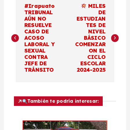
N
#Irapuato
MILES
a
TRIBUNAL
DE
AÚN NO
ESTUDIAN
RESUELVE
TES DE
v
CASO DE
NIVEL
ACOSO
BÁSICO
e
LABORAL Y
COMENZAR
SEXUAL
ON EL
g
CONTRA
CICLO
JEFE DE
ESCOLAR
a
TRÁNSITO
2024-2025
c
i
También te podría interesar:
ó
n