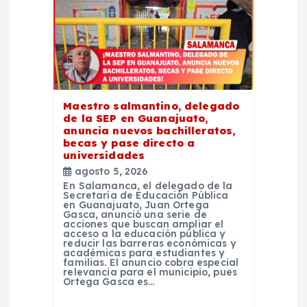
d
e
e
Maestro salmantino, delegado
de la SEP en Guanajuato,
n
anuncia nuevos bachilleratos,
becas y pase directo a
t
universidades
agosto 5, 2026
En Salamanca, el delegado de la
r
Secretaría de Educación Pública
en Guanajuato, Juan Ortega
Gasca, anunció una serie de
a
acciones que buscan ampliar el
acceso a la educación pública y
reducir las barreras económicas y
académicas para estudiantes y
d
familias. El anuncio cobra especial
relevancia para el municipio, pues
Ortega Gasca es…
a