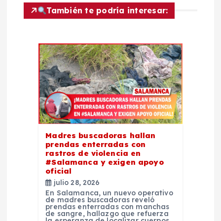
i
También te podría interesar:
ó
n
d
e
e
Madres buscadoras hallan
prendas enterradas con
n
rastros de violencia en
#Salamanca y exigen apoyo
t
oficial
julio 28, 2026
En Salamanca, un nuevo operativo
r
de madres buscadoras reveló
prendas enterradas con manchas
de sangre, hallazgo que refuerza
la esperanza de localizar cuerpos