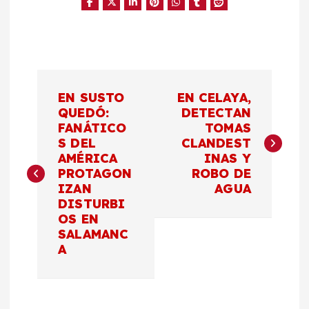
N
EN SUSTO
EN CELAYA,
a
QUEDÓ:
DETECTAN
FANÁTICO
TOMAS
S DEL
CLANDEST
v
AMÉRICA
INAS Y
PROTAGON
ROBO DE
e
IZAN
AGUA
DISTURBI
g
OS EN
SALAMANC
a
A
c