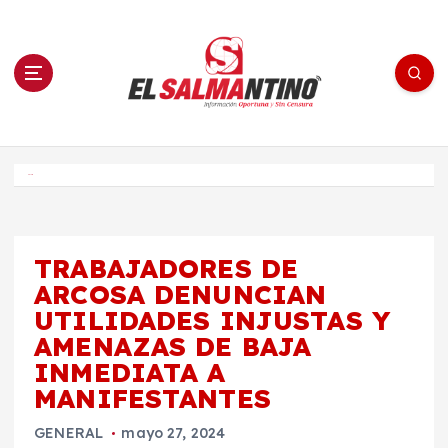
S
a
l
t
a
r
a
l
c
o
El Salmantino - medios/noticias/editorial
n
t
e
Inicio
n
i
d
o
TRABAJADORES DE
ARCOSA DENUNCIAN
UTILIDADES INJUSTAS Y
AMENAZAS DE BAJA
INMEDIATA A
MANIFESTANTES
GENERAL
mayo 27, 2024