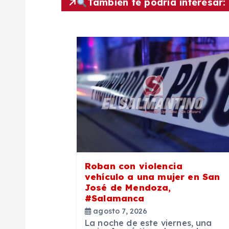
También te podría interesar:
g
a
c
i
ó
n
Roban con violencia
vehículo a una mujer en San
d
José de Mendoza,
#Salamanca
agosto 7, 2026
e
La noche de este viernes, una