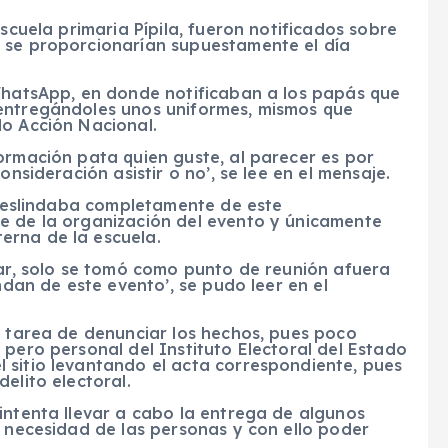
escuela primaria Pípila, fueron notificados sobre
 se proporcionarían supuestamente el día
 WhatsApp, en donde notificaban a los papás que
 entregándoles unos uniformes, mismos que
do Acción Nacional.
ormación pata quien guste, al parecer es por
onsideración asistir o no’, se lee en el mensaje.
e deslindaba completamente de este
e de la organización del evento y únicamente
erna de la escuela.
lar, solo se tomó como punto de reunión afuera
ndan de este evento’, se pudo leer en el
a tarea de denunciar los hechos, pues poco
 pero personal del Instituto Electoral del Estado
 sitio levantando el acta correspondiente, pues
elito electoral.
intenta llevar a cabo la entrega de algunos
a necesidad de las personas y con ello poder