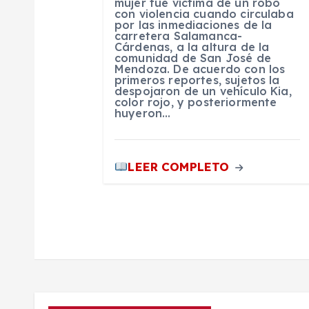
mujer fue víctima de un robo
con violencia cuando circulaba
e
por las inmediaciones de la
carretera Salamanca-
Cárdenas, a la altura de la
n
comunidad de San José de
Mendoza. De acuerdo con los
primeros reportes, sujetos la
despojaron de un vehículo Kia,
t
color rojo, y posteriormente
huyeron…
r
LEER COMPLETO
a
d
a
s