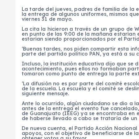
La tarde del jueves, padres de familia de la 
la entrega de algunos uniformes, mismos que
viernes 31 de mayo.
La cita la hicieron a través de un grupo de
en punto de las 9:00 de la mañana estarían
estarían siendo proporcionados por el Parti
‘Buenas tardes, nos piden compartir esta inf
parte del partido político PAN, ya está a su c
Incluso, la institución educativa dijo que s
acontecimiento, pues ellos no formaban part
tomaron como punto de entrega la parte ext
‘La difusión no es por parte del comité esco
de la escuela. La escuela y el comité se desli
siguiente mensaje.
Ante lo ocurrido, algún ciudadano se dio a l
antes de la entrega el evento fue cancelado,
de Guanajuato (IEEG) ya se encontraba en el
de haberse llevado a cabo se trataría de un d
De nueva cuenta, el Partido Acción Nacional 
apoyos, con el objetivo de beneficiarse de l
obtener votos a su favor.