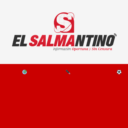
El Salmantino - medios/noticias/editorial
NAL
EL MUNDO
EDITORIALES
D