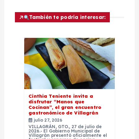
ó
También te podría interesar:
n
d
e
e
n
Cinthia Teniente invita a
t
disfrutar “Manos que
Cocinan”, el gran encuentro
gastronómico de Villagrán
r
julio 27, 2026
VILLAGRÁN, GTO., 27 de julio de
a
2026.- El Gobierno Municipal de
Villagrán presentó oficialmente el