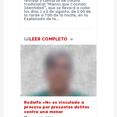
festival y concurso de cocina
d
tradicional “Manos que Cocinan:
Identidad”, que se llevará a cabo
los días 1 y 2 de agosto, de 2:00 de
la tarde a 7:00 de la noche, en la
a
Explanada de la…
s
LEER COMPLETO
Rodolfo «N» es vinculado a
proceso por presuntos delitos
contra una menor