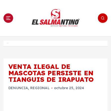
S
a
l
t
a
r
a
l
c
o
El Salmantino - medios/noticias/editorial
n
t
e
Inicio
n
i
d
o
VENTA ILEGAL DE
MASCOTAS PERSISTE EN
TIANGUIS DE IRAPUATO
DENUNCIA
,
REGIONAL
octubre 25, 2024