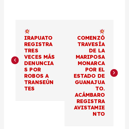
N
a
IRAPUATO
COMENZÓ
REGISTRA
TRAVESÍA
TRES
DE LA
v
VECES MÁS
MARIPOSA
DENUNCIA
MONARCA
e
S POR
POR EL
ROBOS A
ESTADO DE
g
TRANSEÚN
GUANAJUA
TES
TO.
a
ACÁMBARO
REGISTRA
c
AVISTAMIE
NTO
i