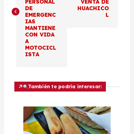
PERSONAL
VENTA DE
e
DE
HUACHICO
EMERGENC
L
g
IAS
MANTIENE
a
CON VIDA
A
c
MOTOCICL
ISTA
i
ó
También te podría interesar:
n
d
e