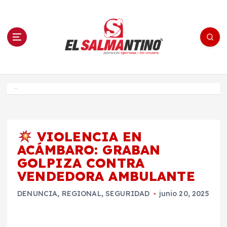
S
a
l
t
a
r
a
l
c
o
El Salmantino - medios/noticias/editorial
n
t
e
Inicio
n
i
d
o
VIOLENCIA EN
ACÁMBARO: GRABAN
GOLPIZA CONTRA
VENDEDORA AMBULANTE
DENUNCIA
,
REGIONAL
,
SEGURIDAD
junio 20, 2025