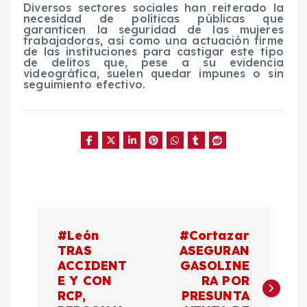
Diversos sectores sociales han reiterado la
necesidad de políticas públicas que
garanticen la seguridad de las mujeres
trabajadoras, así como una actuación firme
de las instituciones para castigar este tipo
de delitos que, pese a su evidencia
videográfica, suelen quedar impunes o sin
seguimiento efectivo.
N
#León
#Cortazar
a
TRAS
ASEGURAN
ACCIDENT
GASOLINE
E Y CON
RA POR
v
RCP,
PRESUNTA