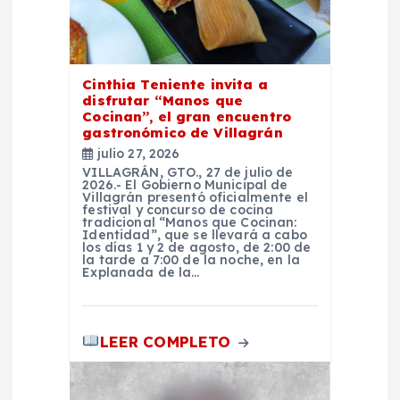
e
n
Cinthia Teniente invita a
t
disfrutar “Manos que
Cocinan”, el gran encuentro
gastronómico de Villagrán
r
julio 27, 2026
VILLAGRÁN, GTO., 27 de julio de
a
2026.- El Gobierno Municipal de
Villagrán presentó oficialmente el
festival y concurso de cocina
d
tradicional “Manos que Cocinan:
Identidad”, que se llevará a cabo
los días 1 y 2 de agosto, de 2:00 de
la tarde a 7:00 de la noche, en la
a
Explanada de la…
s
LEER COMPLETO