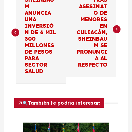
a
M
ASESINAT
ANUNCIA
O DE
v
UNA
MENORES
INVERSIÓ
EN
e
N DE 6 MIL
CULIACÁN,
300
SHEINBAU
g
MILLONES
M SE
DE PESOS
PRONUNCI
a
PARA
A AL
SECTOR
RESPECTO
c
SALUD
i
ó
También te podría interesar:
n