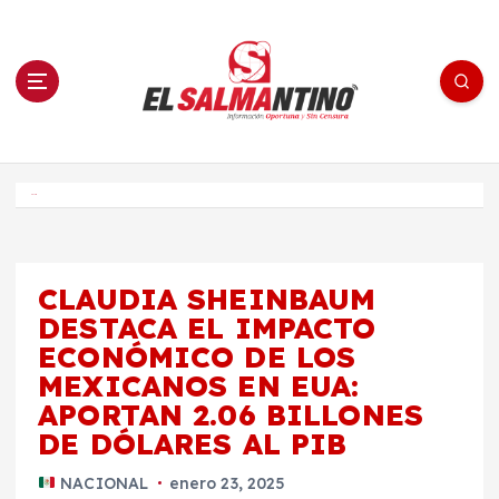
S
a
l
t
a
r
a
l
c
o
El Salmantino - medios/noticias/editorial
n
t
e
Inicio
n
i
d
o
CLAUDIA SHEINBAUM
DESTACA EL IMPACTO
ECONÓMICO DE LOS
MEXICANOS EN EUA:
APORTAN 2.06 BILLONES
DE DÓLARES AL PIB
NACIONAL
enero 23, 2025