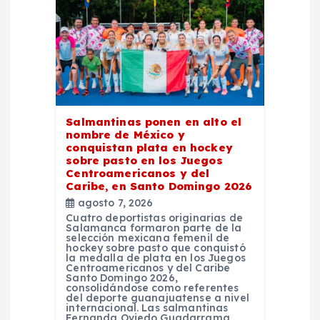
d
e
e
n
Salmantinas ponen en alto el
t
nombre de México y
conquistan plata en hockey
sobre pasto en los Juegos
r
Centroamericanos y del
Caribe, en Santo Domingo 2026
a
agosto 7, 2026
Cuatro deportistas originarias de
Salamanca formaron parte de la
d
selección mexicana femenil de
hockey sobre pasto que conquistó
la medalla de plata en los Juegos
Centroamericanos y del Caribe
a
Santo Domingo 2026,
consolidándose como referentes
del deporte guanajuatense a nivel
s
internacional. Las salmantinas
Fernanda Oviedo Guadarrama,