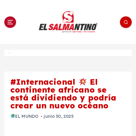
S
a
l
t
a
r
a
l
c
o
El Salmantino - medios/noticias/editorial
n
t
e
Inicio
n
i
d
o
#Internacional
El
continente africano se
está dividiendo y podría
crear un nuevo océano
EL MUNDO
junio 30, 2025