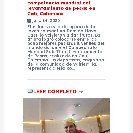
n
competencia mundial del
levantamiento de pesas en
t
Cali, Colombia
julio 14, 2026
El esfuerzo y la disciplina de la
r
joven salmantina Romina Nava
Castillo volvieron a dar frutos. La
atleta logró colocarse entre las
a
ocho mejores pesistas juveniles del
mundo durante el Campeonato
Mundial Sub-17 de Levantamiento
de Pesas, realizado en Cali,
d
Colombia. La deportista, originaria
de la comunidad de Valtierrilla,
representó a México…
a
s
LEER COMPLETO