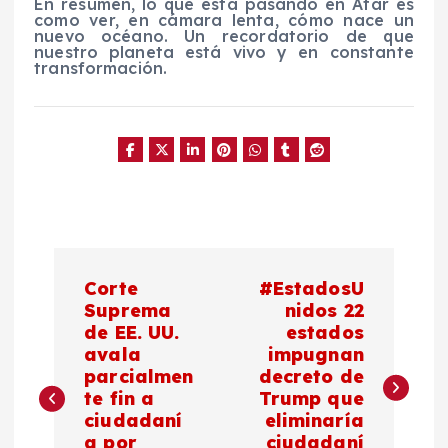
En resumen, lo que está pasando en Afar es
como ver, en cámara lenta, cómo nace un
nuevo océano. Un recordatorio de que
nuestro planeta está vivo y en constante
transformación.
N
Corte
#EstadosU
a
Suprema
nidos 22
de EE. UU.
estados
avala
impugnan
v
parcialmen
decreto de
te fin a
Trump que
e
ciudadaní
eliminaría
a por
ciudadaní