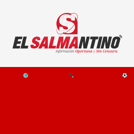
El Salmantino - medios/noticias/editorial
NAL
EL MUNDO
EDITORIALES
D