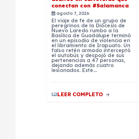
n
conectan con #Salamanca
agosto 7, 2026
d
El viaje de fe de un grupo de
peregrinos de la Diócesis de
Nuevo Laredo rumbo a la
e
Basílica de Guadalupe terminó
en un episodio de violencia en
el libramiento de Irapuato. Un
e
falso retén armado interceptó
el autobús y despojó de sus
pertenencias a 47 personas,
dejando además cuatro
n
lesionados. Este…
t
LEER COMPLETO
r
a