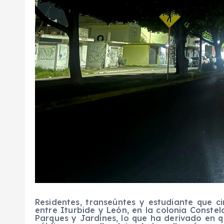
Residentes, transeúntes y estudiante que ci
entre Iturbide y León, en la colonia Constel
Parques y Jardines, lo que ha derivado en 