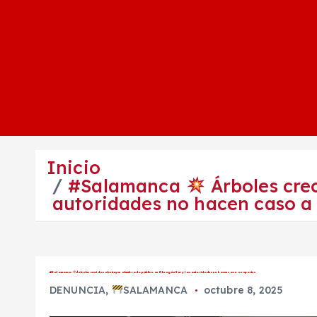
Inicio
#Salamanca
Árboles cre
autoridades no hacen caso a 
#Salamanca
Árboles crecidos obstruyen alumbrado público en Obregón Sur y las autoridades no hacen caso a reportes
DENUNCIA
,
SALAMANCA
octubre 8, 2025