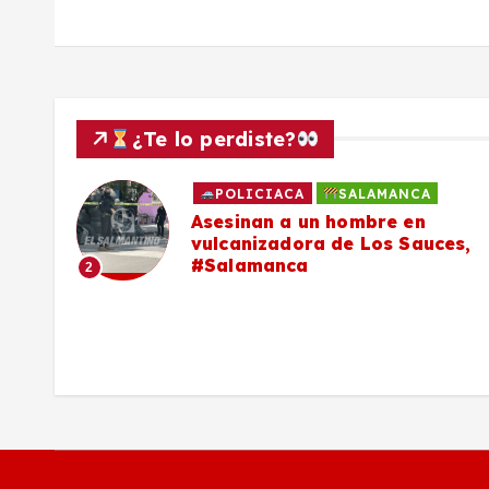
d
a
s
¿Te lo perdiste?
POLICIACA
SALAMANCA
Asesinan a un hombre en
vulcanizadora de Los Sauces,
#Salamanca
2