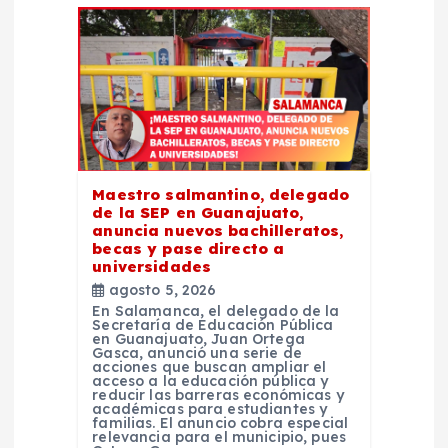
d
e
e
n
Maestro salmantino, delegado
de la SEP en Guanajuato,
t
anuncia nuevos bachilleratos,
becas y pase directo a
universidades
r
agosto 5, 2026
En Salamanca, el delegado de la
a
Secretaría de Educación Pública
en Guanajuato, Juan Ortega
Gasca, anunció una serie de
acciones que buscan ampliar el
d
acceso a la educación pública y
reducir las barreras económicas y
académicas para estudiantes y
a
familias. El anuncio cobra especial
relevancia para el municipio, pues