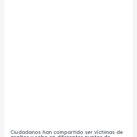
Ciudadanos han compartido ser víctimas de
asaltos y robo en diferentes puntos de