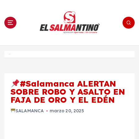
S
a
l
t
a
r
a
l
c
o
El Salmantino - medios/noticias/editorial
n
t
e
Inicio
n
i
d
o
#Salamanca ALERTAN
SOBRE ROBO Y ASALTO EN
FAJA DE ORO Y EL EDÉN
SALAMANCA
marzo 20, 2025