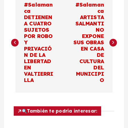
#Salaman
#Salaman
a
ca
ca
DETIENEN
ARTISTA
A CUATRO
SALMANTI
v
SUJETOS
NO
POR ROBO
EXPONE
e
Y
SUS OBRAS
PRIVACIÓ
EN CASA
g
N DE LA
DE
LIBERTAD
CULTURA
a
EN
DEL
VALTIERRI
MUNICIPI
c
LLA
O
i
ó
También te podría interesar:
n