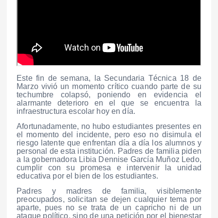
Este fin de semana, la Secundaria Técnica 18 de
Marzo vivió un momento crítico cuando parte de su
techumbre colapsó, poniendo en evidencia el
alarmante deterioro en el que se encuentra la
infraestructura escolar hoy en día.
Afortunadamente, no hubo estudiantes presentes en
el momento del incidente, pero eso no disimula el
riesgo latente que enfrentan día a día los alumnos y
personal de esta institución. Padres de familia piden
a la gobernadora Libia Dennise García Muñoz Ledo,
cumplir con su promesa e intervenir la unidad
educativa por el bien de los estudiantes.
Padres y madres de familia, visiblemente
preocupados, solicitan se dejen cualquier tema por
aparte, pues no se trata de un capricho ni de un
ataque político, sino de una petición por el bienestar