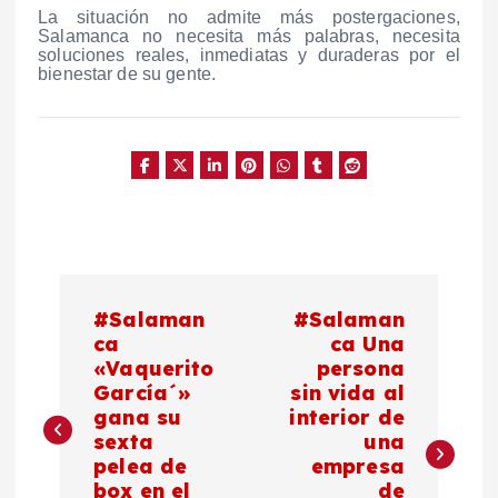
La situación no admite más postergaciones,
Salamanca no necesita más palabras, necesita
soluciones reales, inmediatas y duraderas por el
bienestar de su gente.
N
#Salaman
#Salaman
a
ca
ca Una
«Vaquerito
persona
García´»
sin vida al
v
gana su
interior de
sexta
una
e
pelea de
empresa
box en el
de