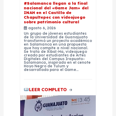
n
#Salamanca llegan a la final
nacional del «Game Jam» del
t
INAH en el Castillo de
Chapultepec con videojuego
sobre patrimonio cultural
r
agosto 6, 2026
Un grupo de jóvenes estudiantes
a
de la Universidad de Guanajuato
transformó un proyecto académico
en Salamanca en una propuesta
que hoy compite a nivel nacional.
d
Se trata de Xibal-Ha, videojuego
creado por estudiantes de Artes
Digitales del Campus Irapuato–
a
Salamanca, inspirado en el cenote
Hoyo Negro de Tulum y
desarrollado para el Game…
s
LEER COMPLETO