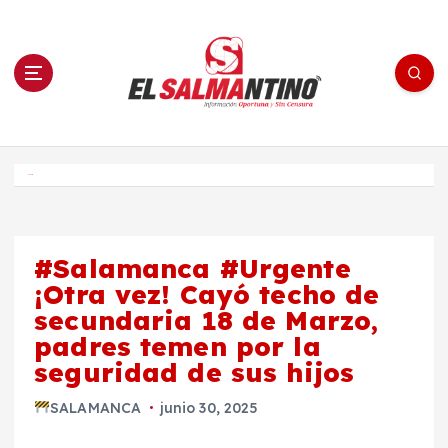
S
a
l
t
a
r
a
l
c
o
El Salmantino - medios/noticias/editorial
n
t
e
Inicio
n
i
d
o
#Salamanca #Urgente
¡Otra vez! Cayó techo de
secundaria 18 de Marzo,
padres temen por la
seguridad de sus hijos
SALAMANCA
junio 30, 2025