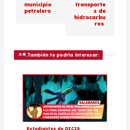
g
municipio
transporte
petrolero
s de
a
hidrocarbu
ros
c
i
También te podría interesar:
ó
n
d
e
e
Estudiantes de DICIS