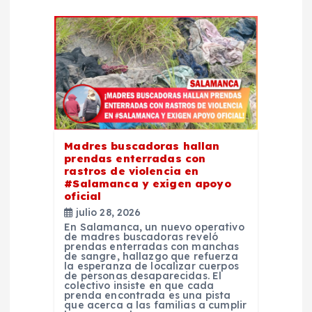
d
e
e
n
t
Madres buscadoras hallan
prendas enterradas con
r
rastros de violencia en
#Salamanca y exigen apoyo
oficial
a
julio 28, 2026
En Salamanca, un nuevo operativo
d
de madres buscadoras reveló
prendas enterradas con manchas
de sangre, hallazgo que refuerza
la esperanza de localizar cuerpos
a
de personas desaparecidas. El
colectivo insiste en que cada
prenda encontrada es una pista
que acerca a las familias a cumplir