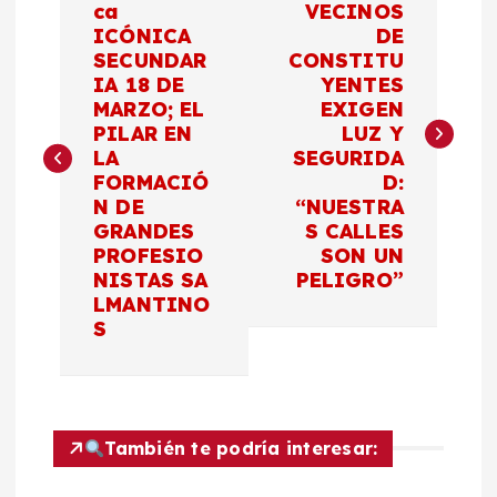
a
ca
VECINOS
ICÓNICA
DE
SECUNDAR
CONSTITU
v
IA 18 DE
YENTES
MARZO; EL
EXIGEN
e
PILAR EN
LUZ Y
LA
SEGURIDA
g
FORMACIÓ
D:
N DE
“NUESTRA
a
GRANDES
S CALLES
PROFESIO
SON UN
c
NISTAS SA
PELIGRO”
LMANTINO
S
i
ó
n
También te podría interesar: