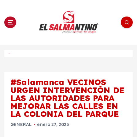
S
a
l
t
a
r
a
l
c
o
El Salmantino - medios/noticias/editorial
n
t
e
Inicio
n
i
d
o
#Salamanca VECINOS
URGEN INTERVENCIÓN DE
LAS AUTORIDADES PARA
MEJORAR LAS CALLES EN
LA COLONIA DEL PARQUE
GENERAL
enero 27, 2025