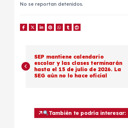
No se reportan detenidos.
N
SEP mantiene calendario
escolar y las clases terminarán
a
hasta el 15 de julio de 2026. La
SEG aún no lo hace oficial
v
e
g
También te podría interesar: