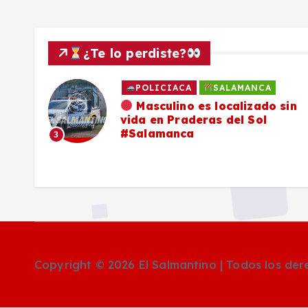
¿Te lo perdiste?
POLICIACA
SALAMANCA
ado
Masculino es localizado sin
vida en Praderas del Sol
os,
#Salamanca
3
Copyright © 2026 El Salmantino | Todos los de