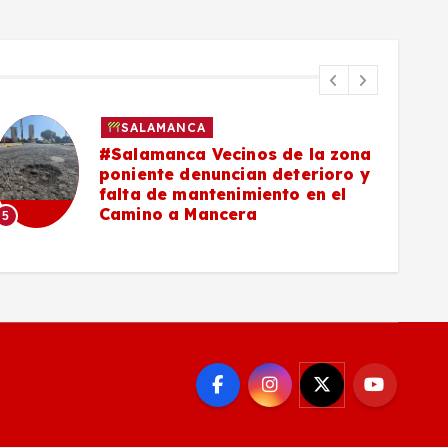
SALAMANCA
#Salamanca Vecinos de la zona
poniente denuncian deterioro y
falta de mantenimiento en el
Camino a Mancera
5
6