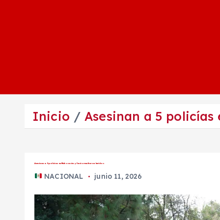
Inicio
Asesinan a 5 policías
Asesinan a 5 policías en Michoacán y 5 más resultaron heridos
NACIONAL
junio 11, 2026