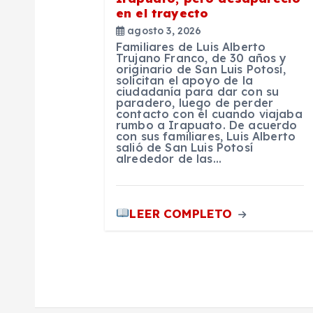
n
en el trayecto
agosto 3, 2026
t
Familiares de Luis Alberto
Trujano Franco, de 30 años y
originario de San Luis Potosí,
r
solicitan el apoyo de la
ciudadanía para dar con su
paradero, luego de perder
contacto con él cuando viajaba
a
rumbo a Irapuato. De acuerdo
con sus familiares, Luis Alberto
salió de San Luis Potosí
d
alrededor de las…
a
LEER COMPLETO
s