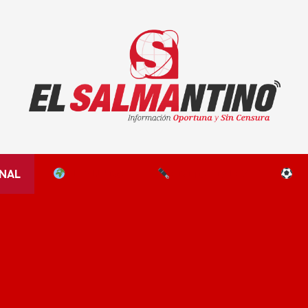
El Salmantino - medios/noticias/editorial
NAL
EL MUNDO
EDITORIALES
D