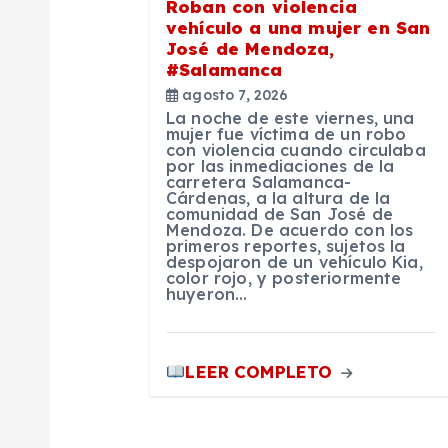
Roban con violencia
d
vehículo a una mujer en San
José de Mendoza,
#Salamanca
e
agosto 7, 2026
La noche de este viernes, una
e
mujer fue víctima de un robo
con violencia cuando circulaba
por las inmediaciones de la
carretera Salamanca-
n
Cárdenas, a la altura de la
comunidad de San José de
Mendoza. De acuerdo con los
t
primeros reportes, sujetos la
despojaron de un vehículo Kia,
color rojo, y posteriormente
huyeron…
r
a
LEER COMPLETO
d