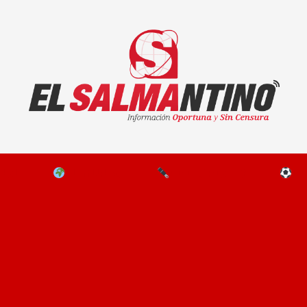
El Salmantino - medios/noticias/editorial
NAL
EL MUNDO
EDITORIALES
D