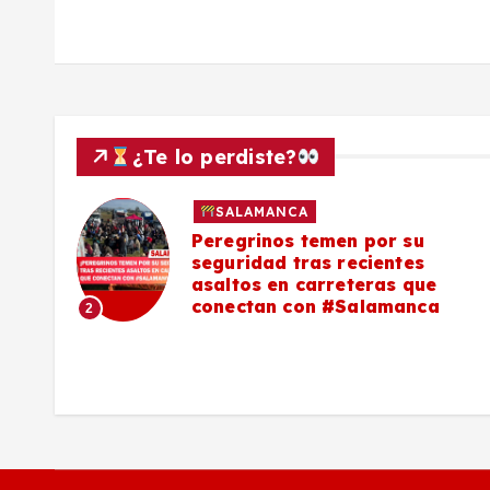
a
s
¿Te lo perdiste?
SALAMANCA
lo a
Peregrinos temen por su
seguridad tras recientes
asaltos en carreteras que
conectan con #Salamanca
2