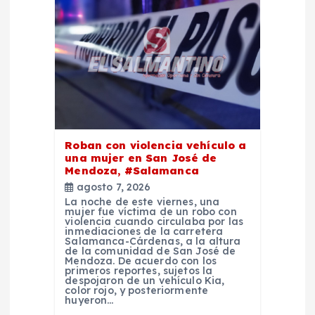
e
e
n
t
r
Roban con violencia vehículo a
una mujer en San José de
a
Mendoza, #Salamanca
agosto 7, 2026
d
La noche de este viernes, una
mujer fue víctima de un robo con
violencia cuando circulaba por las
inmediaciones de la carretera
a
Salamanca-Cárdenas, a la altura
de la comunidad de San José de
Mendoza. De acuerdo con los
s
primeros reportes, sujetos la
despojaron de un vehículo Kia,
color rojo, y posteriormente
huyeron…