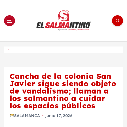
S
a
l
t
a
r
a
l
c
o
El Salmantino - medios/noticias/editorial
n
t
e
Inicio
n
i
d
o
Cancha de la colonia San
Javier sigue siendo objeto
de vandalismo; llaman a
los salmantino a cuidar
los espacios públicos
SALAMANCA
junio 17, 2026