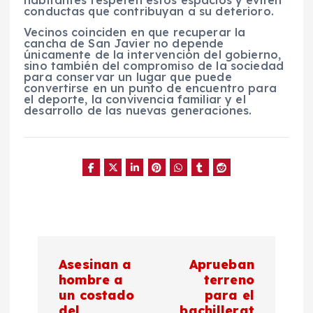
habitantes respeten estos espacios y eviten
conductas que contribuyan a su deterioro.
Vecinos coinciden en que recuperar la
cancha de San Javier no depende
únicamente de la intervención del gobierno,
sino también del compromiso de la sociedad
para conservar un lugar que puede
convertirse en un punto de encuentro para
el deporte, la convivencia familiar y el
desarrollo de las nuevas generaciones.
N
Asesinan a
Aprueban
a
hombre a
terreno
un costado
para el
del
bachillerat