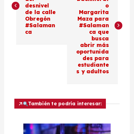
v
desnivel
o
de la calle
Margarita
e
Obregón
Maza para
#Salaman
#Salaman
g
ca
ca que
busca
a
abrir más
oportunida
c
des para
estudiante
s y adultos
i
ó
n
También te podría interesar:
d