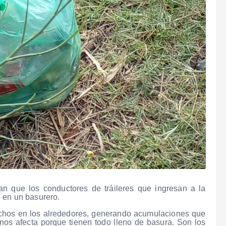
an que los conductores de tráileres que ingresan a la
 en un basurero.
echos en los alrededores, generando acumulaciones que
 nos afecta porque tienen todo lleno de basura. Son los