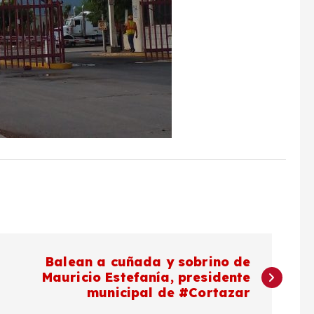
Balean a cuñada y sobrino de
Mauricio Estefanía, presidente
municipal de #Cortazar