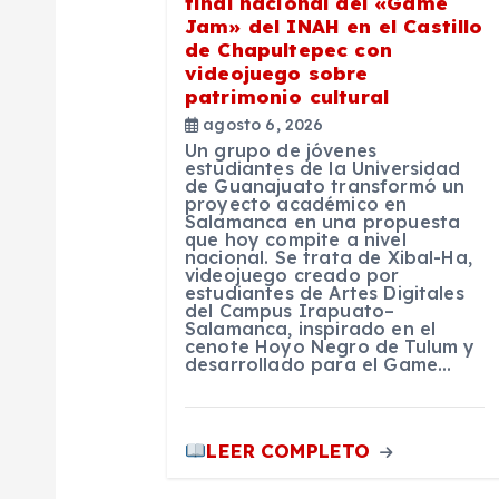
final nacional del «Game
d
Jam» del INAH en el Castillo
de Chapultepec con
e
videojuego sobre
patrimonio cultural
agosto 6, 2026
e
Un grupo de jóvenes
estudiantes de la Universidad
de Guanajuato transformó un
n
proyecto académico en
Salamanca en una propuesta
que hoy compite a nivel
t
nacional. Se trata de Xibal-Ha,
videojuego creado por
estudiantes de Artes Digitales
del Campus Irapuato–
r
Salamanca, inspirado en el
cenote Hoyo Negro de Tulum y
desarrollado para el Game…
a
d
LEER COMPLETO