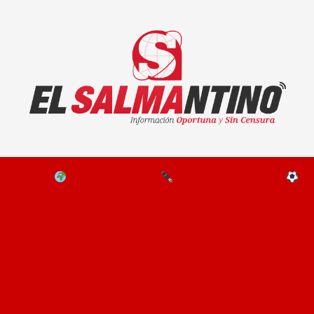
El Salmantino - medios/noticias/editorial
NAL
EL MUNDO
EDITORIALES
D