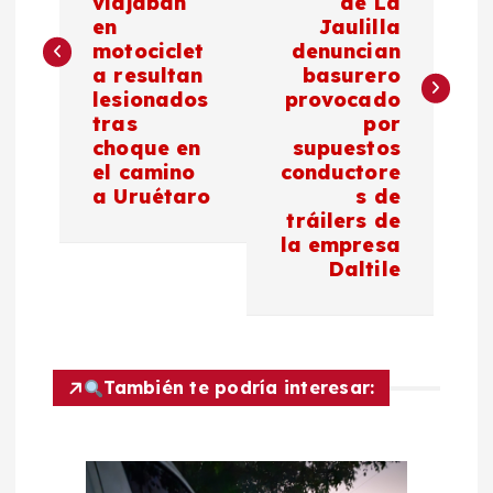
viajaban
de La
en
Jaulilla
e
motociclet
denuncian
a resultan
basurero
g
lesionados
provocado
tras
por
a
choque en
supuestos
el camino
conductore
c
a Uruétaro
s de
tráilers de
la empresa
i
Daltile
ó
n
También te podría interesar:
d
e