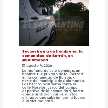
e
n
t
r
Secuestran a un hombre en la
a
comunidad de Barrón, en
#Salamanca
d
agosto 9, 2026
La mañana de este domingo, un
hombre fue privado de la libertad
a
en la comunidad de Barrón, al
norte del municipio de Salamanca.
Los hechos ocurrieron sobre la
calle Morelos, cerca del campo
s
deportivo de la comunidad, hasta
donde arribaron varios sujetos
armados que subirían por la fuerza
a la víctima para…