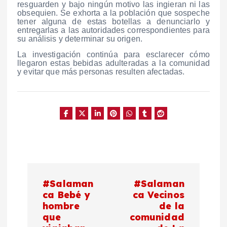
resguarden y bajo ningún motivo las ingieran ni las
obsequien. Se exhorta a la población que sospeche
tener alguna de estas botellas a denunciarlo y
entregarlas a las autoridades correspondientes para
su análisis y determinar su origen.
La investigación continúa para esclarecer cómo
llegaron estas bebidas adulteradas a la comunidad
y evitar que más personas resulten afectadas.
N
#Salaman
#Salaman
a
ca Bebé y
ca Vecinos
hombre
de la
que
comunidad
v