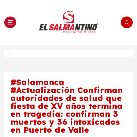
S
a
l
t
a
r
a
l
c
o
El Salmantino - medios/noticias/editorial
n
t
e
Inicio
n
i
d
o
#Salamanca
#Actualización Confirman
autoridades de salud que
fiesta de XV años termina
en tragedia: confirman 3
muertos y 36 intoxicados
en Puerto de Valle