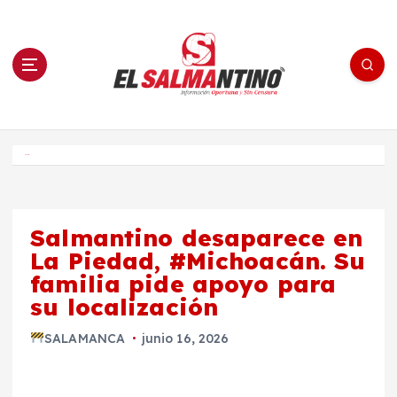
S
a
l
t
a
r
a
l
c
o
El Salmantino - medios/noticias/editorial
n
t
e
Inicio
n
i
d
o
Salmantino desaparece en
La Piedad, #Michoacán. Su
familia pide apoyo para
su localización
SALAMANCA
junio 16, 2026