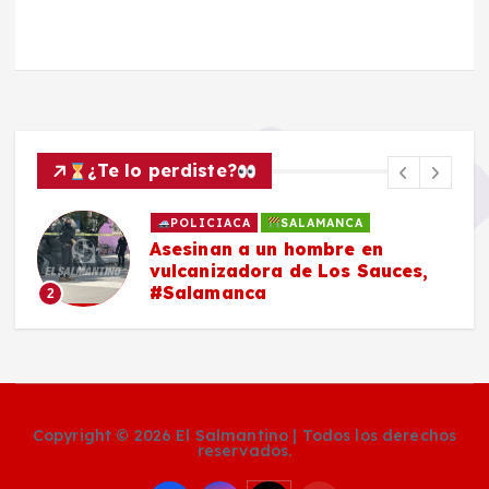
¿Te lo perdiste?
POLICIACA
SALAMANCA
Asesinan a un hombre en
vulcanizadora de Los Sauces,
#Salamanca
2
Copyright © 2026 El Salmantino | Todos los derechos
reservados.