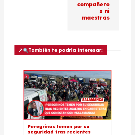
compañero
ó
s ni
maestras
n
d
También te podría interesar:
e
e
n
t
r
a
Peregrinos temen por su
seguridad tras recientes