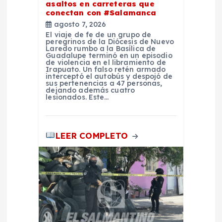
asaltos en carreteras que
d
conectan con #Salamanca
agosto 7, 2026
a
El viaje de fe de un grupo de
peregrinos de la Diócesis de Nuevo
Laredo rumbo a la Basílica de
s
Guadalupe terminó en un episodio
de violencia en el libramiento de
Irapuato. Un falso retén armado
interceptó el autobús y despojó de
sus pertenencias a 47 personas,
dejando además cuatro
lesionados. Este…
LEER COMPLETO