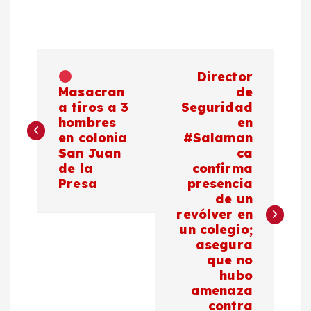
N
Director
a
Masacran
de
a tiros a 3
Seguridad
hombres
en
v
en colonia
#Salaman
San Juan
ca
e
de la
confirma
Presa
presencia
g
de un
revólver en
a
un colegio;
asegura
c
que no
hubo
amenaza
i
contra