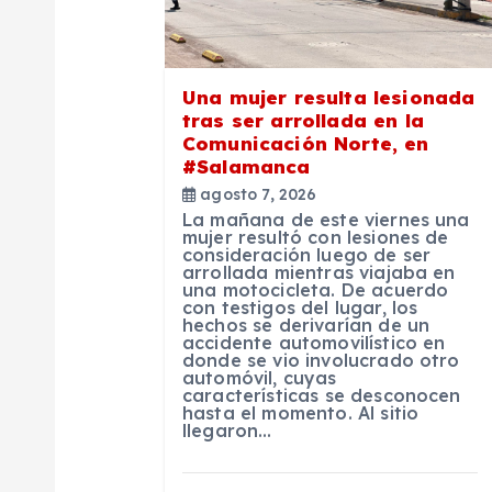
ó
n
Una mujer resulta lesionada
tras ser arrollada en la
d
Comunicación Norte, en
#Salamanca
agosto 7, 2026
e
La mañana de este viernes una
mujer resultó con lesiones de
consideración luego de ser
e
arrollada mientras viajaba en
una motocicleta. De acuerdo
con testigos del lugar, los
n
hechos se derivarían de un
accidente automovilístico en
donde se vio involucrado otro
automóvil, cuyas
t
características se desconocen
hasta el momento. Al sitio
llegaron…
r