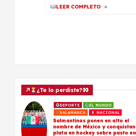
a
LEER COMPLETO
d
a
s
¿Te lo perdiste?
DEPORTE
EL MUNDO
a
SALAMANCA
NACIONAL
Salmantinas ponen en alto el
nombre de México y conquistan
plata en hockey sobre pasto en