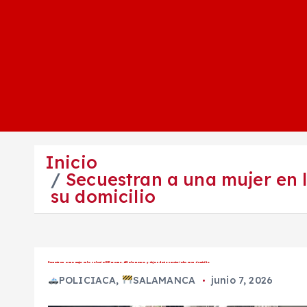
Inicio
Secuestran a una mujer en 
su domicilio
Secuestran a una mujer en la colonia El Durazno, #Salamanca y dejan daños materiales en su domicilio
POLICIACA
,
SALAMANCA
junio 7, 2026