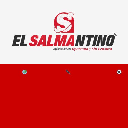
El Salmantino - medios/noticias/editorial
NAL
EL MUNDO
EDITORIALES
D