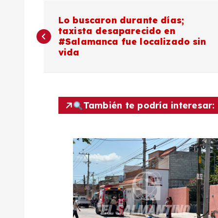
N
Lo buscaron durante días;
taxista desaparecido en
a
#Salamanca fue localizado sin
vida
v
e
También te podría interesar:
g
a
c
i