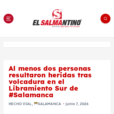
S
a
l
t
a
r
a
l
c
o
El Salmantino - medios/noticias/editorial
n
t
e
Inicio
n
i
d
o
Al menos dos personas
resultaron heridas tras
volcadura en el
Libramiento Sur de
#Salamanca
HECHO VIAL
,
SALAMANCA
junio 7, 2026