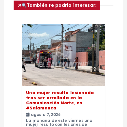
n
También te podría interesar:
d
e
e
n
t
r
Una mujer resulta lesionada
tras ser arrollada en la
a
Comunicación Norte, en
#Salamanca
d
agosto 7, 2026
La mañana de este viernes una
mujer resultó con lesiones de