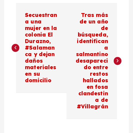
N
Secuestran
Tras más
a
a una
de un año
mujer en la
de
colonia El
búsqueda,
v
Durazno,
identifican
#Salaman
a
e
ca y dejan
salmantino
daños
desapareci
g
materiales
do entre
en su
restos
a
domicilio
hallados
en fosa
c
clandestin
a de
#Villagrán
i
ó