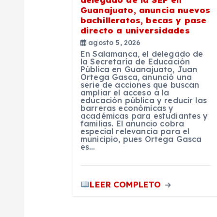
n
Guanajuato, anuncia nuevos
bachilleratos, becas y pase
directo a universidades
d
agosto 5, 2026
En Salamanca, el delegado de
e
la Secretaría de Educación
Pública en Guanajuato, Juan
Ortega Gasca, anunció una
serie de acciones que buscan
e
ampliar el acceso a la
educación pública y reducir las
barreras económicas y
n
académicas para estudiantes y
familias. El anuncio cobra
especial relevancia para el
municipio, pues Ortega Gasca
t
es…
r
LEER COMPLETO
a