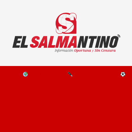
El Salmantino - medios/noticias/editorial
NAL
EL MUNDO
EDITORIALES
D