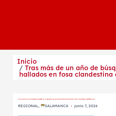
Inicio
Tras más de un año de búsq
hallados en fosa clandestina
Tras más de un año de búsqueda, identifican a salmantino desaparecido entre restos hallados en fosa clandestina de #Villagrán
REGIONAL
,
SALAMANCA
junio 7, 2026