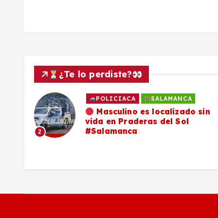
d
a
s
¿Te lo perdiste?
POLICIACA
SALAMANCA
ado
Masculino es localizado sin
vida en Praderas del Sol
os,
#Salamanca
2