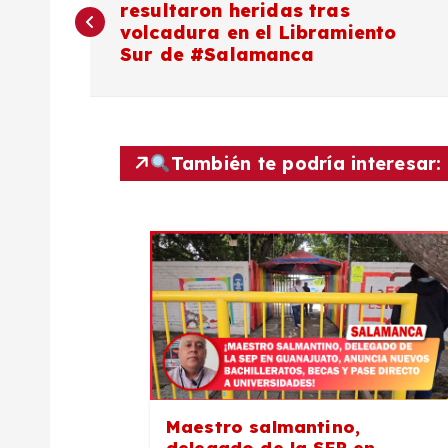
resultaron heridas tras
a
volcadura en el Libramiento
Sur de #Salamanca
v
e
También te podría interesar:
g
a
c
i
ó
Maestro salmantino,
delegado de la SEP en