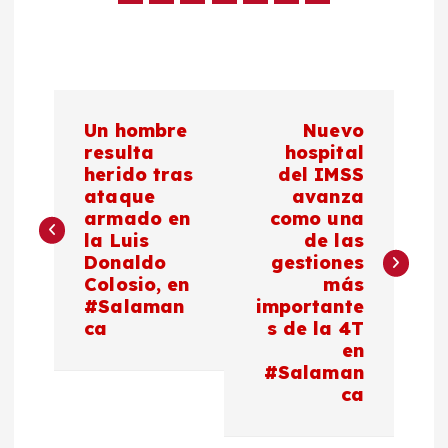
N
Un hombre
Nuevo
a
resulta
hospital
herido tras
del IMSS
ataque
avanza
v
armado en
como una
la Luis
de las
e
Donaldo
gestiones
Colosio, en
más
g
#Salaman
importante
ca
s de la 4T
a
en
#Salaman
c
ca