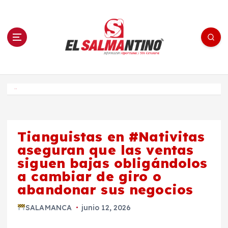
S
a
l
t
a
r
a
l
c
o
El Salmantino - medios/noticias/editorial
n
t
e
Inicio
n
i
d
o
Tianguistas en #Nativitas
aseguran que las ventas
siguen bajas obligándolos
a cambiar de giro o
abandonar sus negocios
SALAMANCA
junio 12, 2026