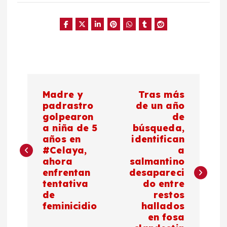
N
Madre y
Tras más
a
padrastro
de un año
golpearon
de
a niña de 5
búsqueda,
v
años en
identifican
#Celaya,
a
e
ahora
salmantino
enfrentan
desapareci
g
tentativa
do entre
de
restos
a
feminicidio
hallados
en fosa