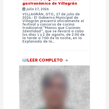
r
gastronómico de Villagrán
julio 27, 2026
a
VILLAGRÁN, GTO., 27 de julio de
2026.- El Gobierno Municipal de
Villagrán presentó oficialmente el
d
festival y concurso de cocina
tradicional “Manos que Cocinan:
Identidad”, que se llevará a cabo
a
los días 1 y 2 de agosto, de 2:00 de
la tarde a 7:00 de la noche, en la
Explanada de la…
s
LEER COMPLETO