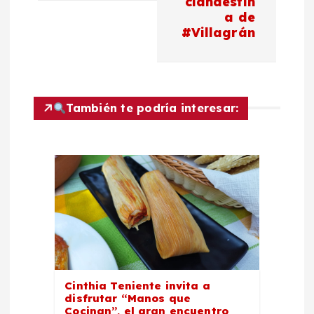
c
clandestin
a de
#Villagrán
i
ó
n
También te podría interesar:
d
e
e
n
t
Cinthia Teniente invita a
disfrutar “Manos que
Cocinan”, el gran encuentro