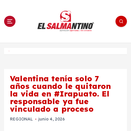
S
a
l
t
a
r
a
l
c
o
El Salmantino - medios/noticias/editorial
n
t
e
Inicio
n
i
d
o
Valentina tenía solo 7
años cuando le quitaron
la vida en #Irapuato. El
responsable ya fue
vinculado a proceso
REGIONAL
junio 4, 2026