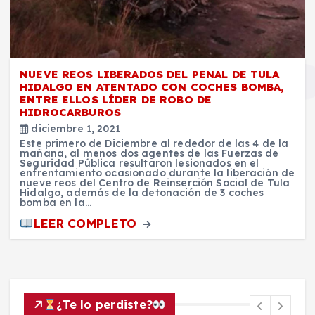
NUEVE REOS LIBERADOS DEL PENAL DE TULA
HIDALGO EN ATENTADO CON COCHES BOMBA,
ENTRE ELLOS LÍDER DE ROBO DE
HIDROCARBUROS
diciembre 1, 2021
Este primero de Diciembre al rededor de las 4 de la
mañana, al menos dos agentes de las Fuerzas de
Seguridad Pública resultaron lesionados en el
enfrentamiento ocasionado durante la liberación de
nueve reos del Centro de Reinserción Social de Tula
Hidalgo, además de la detonación de 3 coches
bomba en la…
LEER COMPLETO
¿Te lo perdiste?