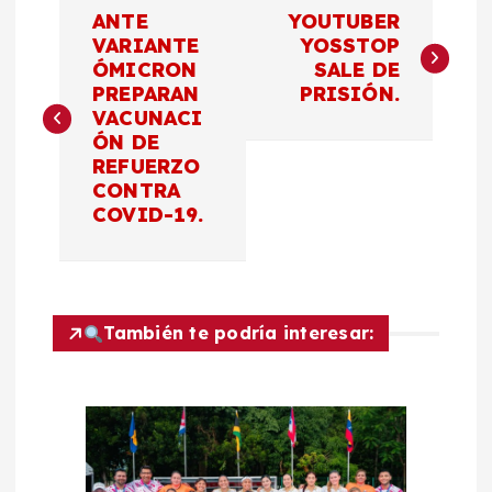
N
ANTE
YOUTUBER
a
VARIANTE
YOSSTOP
ÓMICRON
SALE DE
PREPARAN
PRISIÓN.
v
VACUNACI
ÓN DE
e
REFUERZO
CONTRA
g
COVID-19.
a
c
También te podría interesar:
i
ó
n