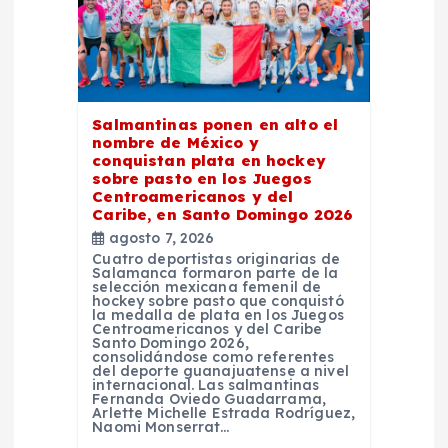
d
e
Salmantinas ponen en alto el
e
nombre de México y
conquistan plata en hockey
n
sobre pasto en los Juegos
Centroamericanos y del
Caribe, en Santo Domingo 2026
t
agosto 7, 2026
Cuatro deportistas originarias de
Salamanca formaron parte de la
r
selección mexicana femenil de
hockey sobre pasto que conquistó
la medalla de plata en los Juegos
a
Centroamericanos y del Caribe
Santo Domingo 2026,
consolidándose como referentes
del deporte guanajuatense a nivel
d
internacional. Las salmantinas
Fernanda Oviedo Guadarrama,
Arlette Michelle Estrada Rodríguez,
a
Naomi Monserrat…