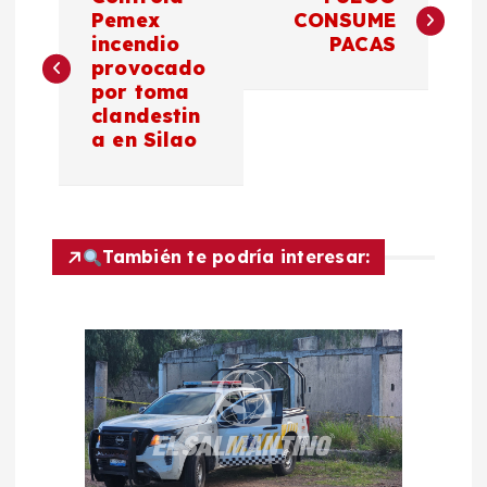
a
Pemex
CONSUME
incendio
PACAS
provocado
v
por toma
clandestin
e
a en Silao
g
a
También te podría interesar:
c
i
ó
n