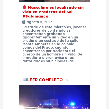
d
Masculino es localizado sin
vida en Praderas del Sol
e
#Salamanca
agosto 5, 2026
e
La tarde de este miércoles, jóvenes
creadores de contenido se
encontraban grabando
n
aparentemente un vídeo en un
predio a un costado de la calle
Monte Amberes en la colonia
Lomas del Prado, cuando
t
encontraron por accidente el
cuerpo de un hombre sin vida. De
inmediato dieron aviso a las
r
autoridades municipales las…
a
LEER COMPLETO
d
a