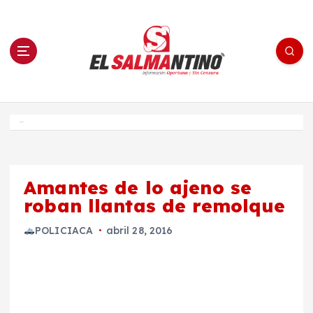
S
a
l
t
a
r
a
l
c
o
El Salmantino - medios/noticias/editorial
n
t
e
Inicio
n
i
d
o
Amantes de lo ajeno se
roban llantas de remolque
POLICIACA
abril 28, 2016