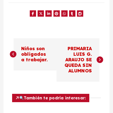
N
Niños son
PRIMARIA
a
obligados
LUIS G.
a trabajar.
ARAUJO SE
QUEDA SIN
v
ALUMNOS
e
g
También te podría interesar:
a