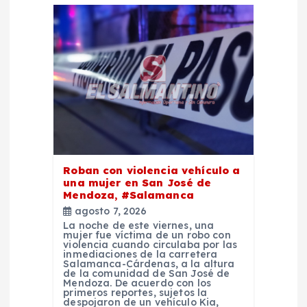
c
i
ó
n
d
Roban con violencia vehículo a
e
una mujer en San José de
Mendoza, #Salamanca
e
agosto 7, 2026
La noche de este viernes, una
mujer fue víctima de un robo con
n
violencia cuando circulaba por las
inmediaciones de la carretera
Salamanca-Cárdenas, a la altura
t
de la comunidad de San José de
Mendoza. De acuerdo con los
primeros reportes, sujetos la
despojaron de un vehículo Kia,