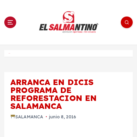
S
a
l
t
a
r
a
l
c
o
El Salmantino - medios/noticias/editorial
n
t
e
Inicio
n
i
d
o
ARRANCA EN DICIS
PROGRAMA DE
REFORESTACION EN
SALAMANCA
SALAMANCA
junio 8, 2016