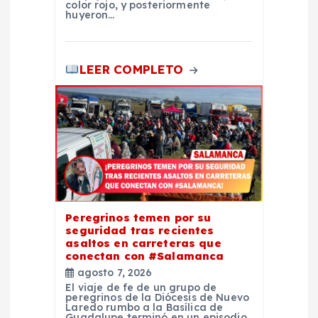
r
color rojo, y posteriormente
huyeron…
a
d
LEER COMPLETO
a
s
Peregrinos temen por su
seguridad tras recientes
asaltos en carreteras que
conectan con #Salamanca
agosto 7, 2026
El viaje de fe de un grupo de
peregrinos de la Diócesis de Nuevo
Laredo rumbo a la Basílica de
Guadalupe terminó en un episodio