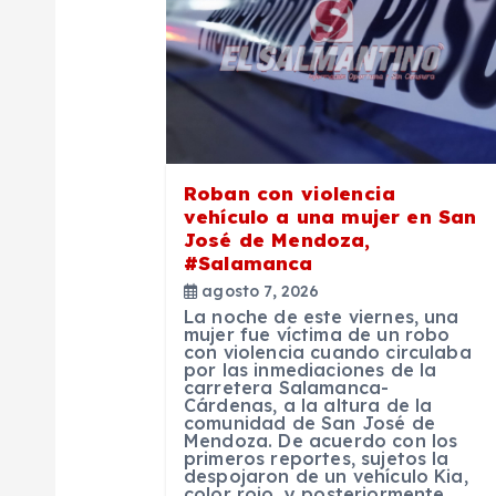
c
i
ó
Roban con violencia
n
vehículo a una mujer en San
José de Mendoza,
d
#Salamanca
agosto 7, 2026
La noche de este viernes, una
e
mujer fue víctima de un robo
con violencia cuando circulaba
por las inmediaciones de la
e
carretera Salamanca-
Cárdenas, a la altura de la
comunidad de San José de
Mendoza. De acuerdo con los
n
primeros reportes, sujetos la
despojaron de un vehículo Kia,
color rojo, y posteriormente