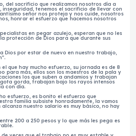
, del sacrificio que realizamos nosotros día a
inseguridad, tenemos el sacrificio de llevar con
antísimo señor nos proteja y nos cuide, nosotros
rnos, honrar el esfuerzo que hacemos nosotros
pecialistas en pegar azulejo, esperan que no les
n la protección de Dios para que durante sus
 Dios por estar de nuevo en nuestro trabajo,
n”.
n el que hay mucho esfuerzo, su jornada es de 8
po para más, ellos son los maestros de la pala y
icaciones los que suben a andamios y trabajan
a gota gorda, trabajan bajo los rayos intensos
a con día.
o esfuerzo, es bonito el esfuerzo que
uestra familia subsiste honradamente, la vamos
 alcanza nuestro salario es muy básico, no hay
ntre 200 a 250 pesos y lo que más les pega es
table.
de veces que el trabajo no es muy estable y