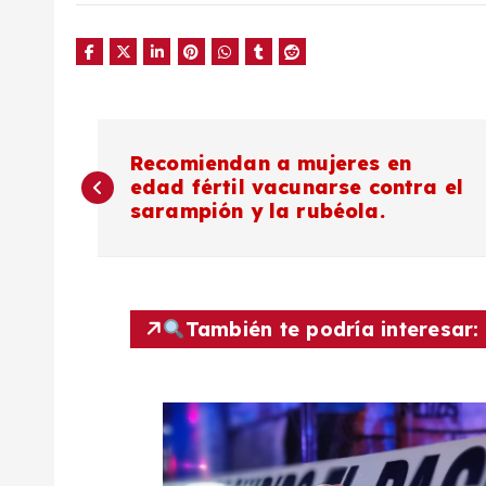
N
Recomiendan a mujeres en
edad fértil vacunarse contra el
a
sarampión y la rubéola.
v
e
También te podría interesar:
g
a