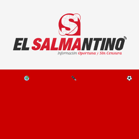
El Salmantino - medios/noticias/editorial
NAL
EL MUNDO
EDITORIALES
D