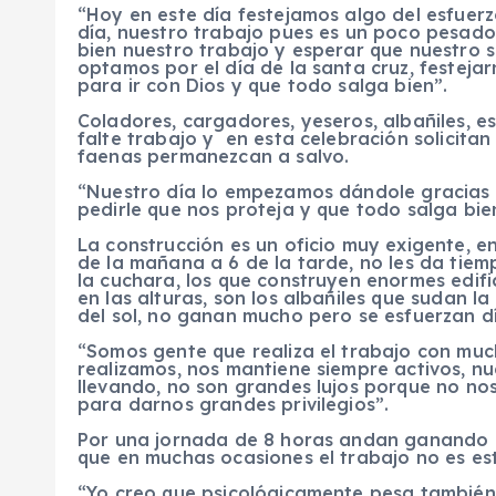
“Hoy en este día festejamos algo del esfuerzo
día, nuestro trabajo pues es un poco pesado, 
bien nuestro trabajo y esperar que nuestro s
optamos por el día de la santa cruz, festeja
para ir con Dios y que todo salga bien”.
Coladores, cargadores, yeseros, albañiles, es
falte trabajo y en esta celebración solicita
faenas permanezcan a salvo.
“Nuestro día lo empezamos dándole gracias a
pedirle que nos proteja y que todo salga bie
La construcción es un oficio muy exigente, e
de la mañana a 6 de la tarde, no les da tiem
la cuchara, los que construyen enormes edif
en las alturas, son los albañiles que sudan l
del sol, no ganan mucho pero se esfuerzan dí
“Somos gente que realiza el trabajo con much
realizamos, nos mantiene siempre activos, n
llevando, no son grandes lujos porque no nos
para darnos grandes privilegios”.
Por una jornada de 8 horas andan ganando e
que en muchas ocasiones el trabajo no es es
“Yo creo que psicológicamente pesa también 