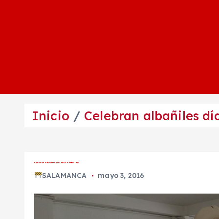
Inicio
Celebran albañiles dí
Celebran albañiles día de la Santa Cruz
SALAMANCA
mayo 3, 2016