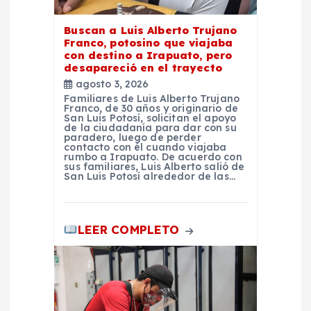
t
r
Buscan a Luis Alberto Trujano
Franco, potosino que viajaba
con destino a Irapuato, pero
a
desapareció en el trayecto
agosto 3, 2026
d
Familiares de Luis Alberto Trujano
Franco, de 30 años y originario de
San Luis Potosí, solicitan el apoyo
de la ciudadanía para dar con su
a
paradero, luego de perder
contacto con él cuando viajaba
rumbo a Irapuato. De acuerdo con
s
sus familiares, Luis Alberto salió de
San Luis Potosí alrededor de las…
LEER COMPLETO