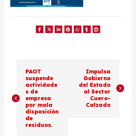
N
PAOT
Impulsa
a
suspende
Gobierno
actividade
del Estado
s de
al Sector
v
empresa
Cuero-
por mala
Calzado
e
disposición
de
g
residuos.