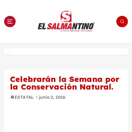
S
a
l
t
a
r
a
l
c
o
El Salmantino - medios/noticias/editorial
n
t
e
Inicio
n
i
d
o
Celebrarán la Semana por
la Conservación Natural.
ESTATAL
junio 2, 2016