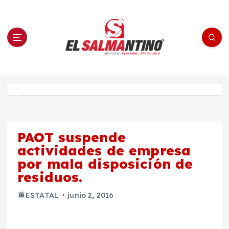
S
a
l
t
a
r
a
l
c
o
El Salmantino - medios/noticias/editorial
n
t
e
Inicio
n
i
d
o
PAOT suspende
actividades de empresa
por mala disposición de
residuos.
ESTATAL
junio 2, 2016