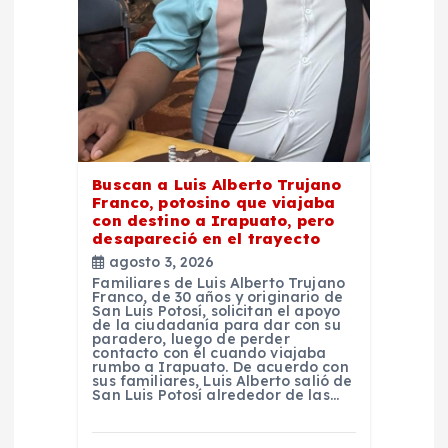
d
e
e
n
Buscan a Luis Alberto Trujano
t
Franco, potosino que viajaba
con destino a Irapuato, pero
desapareció en el trayecto
r
agosto 3, 2026
Familiares de Luis Alberto Trujano
a
Franco, de 30 años y originario de
San Luis Potosí, solicitan el apoyo
de la ciudadanía para dar con su
paradero, luego de perder
d
contacto con él cuando viajaba
rumbo a Irapuato. De acuerdo con
sus familiares, Luis Alberto salió de
a
San Luis Potosí alrededor de las…