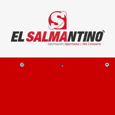
El Salmantino - medios/noticias/editorial
NAL
EL MUNDO
EDITORIALES
D