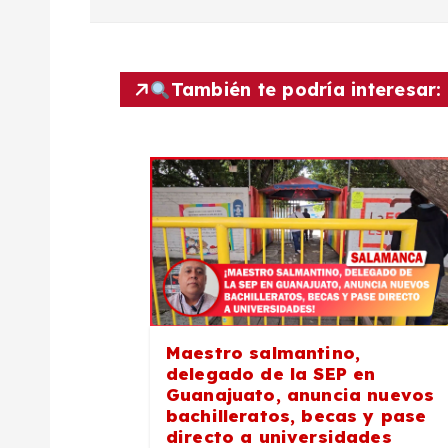
v
e
También te podría interesar:
g
a
c
i
Maestro salmantino,
ó
delegado de la SEP en
Guanajuato, anuncia nuevos
n
bachilleratos, becas y pase
directo a universidades