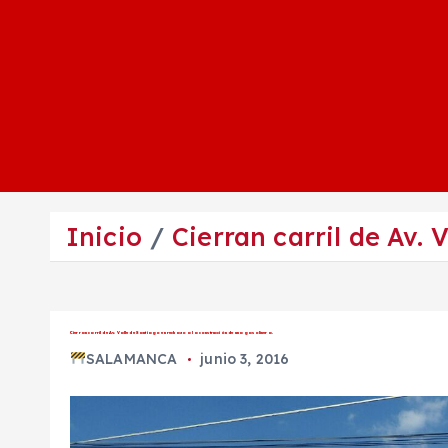
Inicio
Cierran carril de Av.
Cierran carril de Av. Valle de Santiago en rechazo a la construcción de una gasolinera.
SALAMANCA
junio 3, 2016