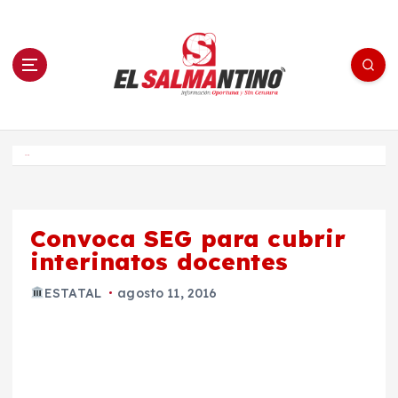
S
a
l
t
a
r
a
l
c
o
El Salmantino - medios/noticias/editorial
n
t
e
Inicio
n
i
d
o
Convoca SEG para cubrir
interinatos docentes
ESTATAL
agosto 11, 2016