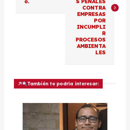
e
o.
S PENALES
CONTRA
g
EMPRESAS
POR
a
INCUMPLI
R
c
PROCESOS
AMBIENTA
LES
i
ó
n
También te podría interesar:
d
e
e