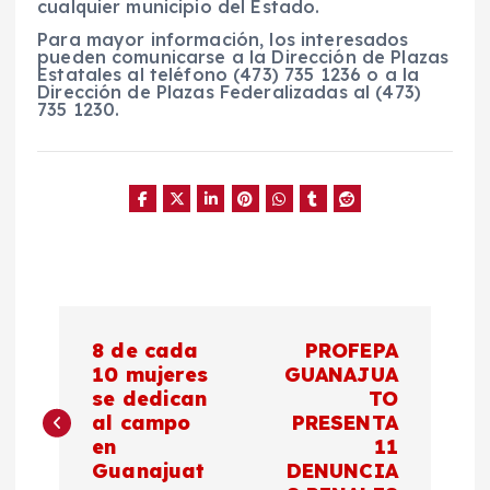
cualquier municipio del Estado.
Para mayor información, los interesados
pueden comunicarse a la Dirección de Plazas
Estatales al teléfono (473) 735 1236 o a la
Dirección de Plazas Federalizadas al (473)
735 1230.
N
8 de cada
PROFEPA
a
10 mujeres
GUANAJUA
se dedican
TO
al campo
PRESENTA
v
en
11
Guanajuat
DENUNCIA