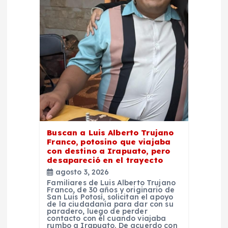
n
t
r
a
d
Buscan a Luis Alberto Trujano
a
Franco, potosino que viajaba
con destino a Irapuato, pero
desapareció en el trayecto
s
agosto 3, 2026
Familiares de Luis Alberto Trujano
Franco, de 30 años y originario de
San Luis Potosí, solicitan el apoyo
de la ciudadanía para dar con su
paradero, luego de perder
contacto con él cuando viajaba
rumbo a Irapuato. De acuerdo con