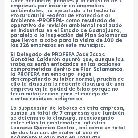
Once denuncias penales y la clausura de 7
empresas por incurrir en anomalías
ambientales, ha ejecutado a la fecha la
Procuraduría Federal de Protección al
Ambiente -PROFEPA- como resultado del
operativo de revisión ambiental realizado
en industrias en el Estado de Guanajuato,
paralela a la inspección del Plan Salamanca
que llevan a cabo para la visita de 100 de
las 126 empresas en este municipio.
El Delegado de PROFEPA José Issac
González Calderón apuntó que, aunque los
trabajos están enfocados en las acciones
comprometidas dentro de Plan Salamanca,
la PROFEPA sin embargo, sigue
desempeñando su labor normal, prueba de
ello la clausura la reciente clausura de una
empresa en la ciudad de Silao porque no
tenía autorización para el manejo de
ciertos residuos peligrosos.
La suspensión de labores en esta empresa,
suman un total de 7 empresas que también
se determinó la clausura, mencionando
entre ellas la emblemática industria
Leonesa Química Central, así como un total
de dos bancos de material uno en
Acámbaro y otro más en Irapuato.