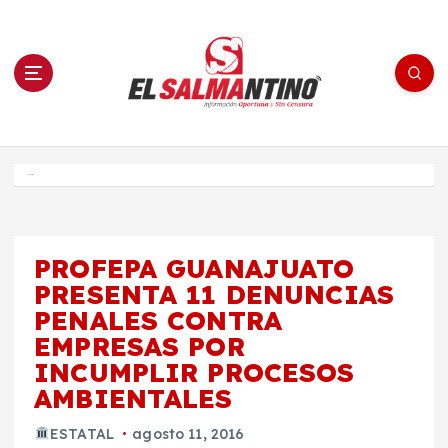
S
a
l
t
a
r
a
l
c
o
El Salmantino - medios/noticias/editorial
n
t
e
Inicio
n
i
d
o
PROFEPA GUANAJUATO
PRESENTA 11 DENUNCIAS
PENALES CONTRA
EMPRESAS POR
INCUMPLIR PROCESOS
AMBIENTALES
ESTATAL
agosto 11, 2016