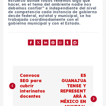
esfuerzo donde todos tenemos algo que
hacer, en el tema del ambiente nadie nos
debemos confiar” e independiente del nivel
de competencia cada instancia de gobierno
desde federal, estatal y municipal, se ha
trabajado coordinadamente con el
gobierno municipal y con el Estado.
N
Convoca
ES
a
SEG para
GUANAJUA
cubrir
TENSE Y
interinatos
REPRESENT
v
docentes
ARÁ A
MÉXICO EN