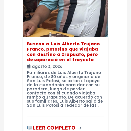
n
t
r
Buscan a Luis Alberto Trujano
Franco, potosino que viajaba
a
con destino a Irapuato, pero
desapareció en el trayecto
d
agosto 3, 2026
Familiares de Luis Alberto Trujano
Franco, de 30 años y originario de
a
San Luis Potosí, solicitan el apoyo
de la ciudadanía para dar con su
paradero, luego de perder
contacto con él cuando viajaba
s
rumbo a Irapuato. De acuerdo con
sus familiares, Luis Alberto salió de
San Luis Potosí alrededor de las…
LEER COMPLETO