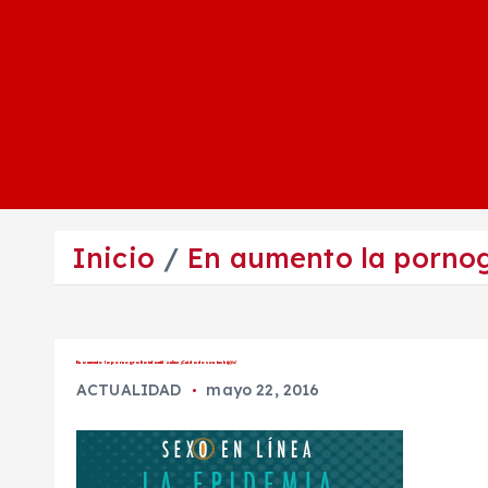
Inicio
En aumento la pornogr
En aumento la pornografía infantil online ¡Cuidado son tus hij@s!
ACTUALIDAD
mayo 22, 2016