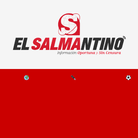
El Salmantino - medios/noticias/editorial
NAL
EL MUNDO
EDITORIALES
D