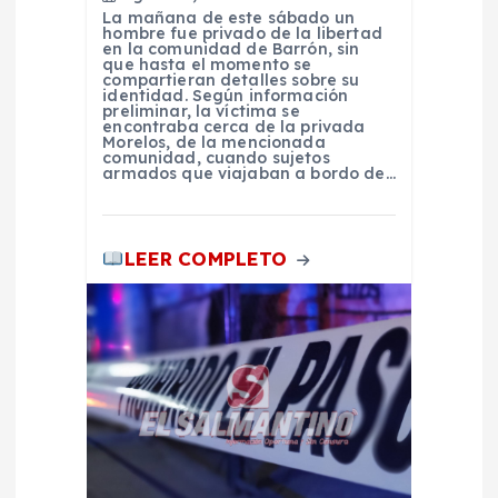
e
La mañana de este sábado un
hombre fue privado de la libertad
en la comunidad de Barrón, sin
n
que hasta el momento se
compartieran detalles sobre su
identidad. Según información
preliminar, la víctima se
t
encontraba cerca de la privada
Morelos, de la mencionada
comunidad, cuando sujetos
r
armados que viajaban a bordo de…
a
LEER COMPLETO
d
a
s