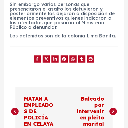
Sin embargo varias personas que
presenciaron el asalto los detuvieron y
posteriormente los dejaron a disposición de
elementos preventivos quienes indicaron a
las afectadas que pasarán al Ministerio
Público a denunciar.
Los detenidos son de la colonia Lima Bonita.
N
MATAN A
Baleado
a
EMPLEADO
por
S DE
intervenir
POLICÍA
en pleito
v
EN CELAYA
marital