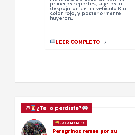
primeros reportes, sujetos la
n
despojaron de un vehículo Kia,
color rojo, y posteriormente
huyeron…
t
r
LEER COMPLETO
a
d
a
s
¿Te lo perdiste?
SALAMANCA
lo a
Peregrinos temen por su