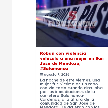
a
c
i
ó
Roban con violencia
vehículo a una mujer en San
n
José de Mendoza,
#Salamanca
d
agosto 7, 2026
La noche de este viernes, una
mujer fue víctima de un robo
e
con violencia cuando circulaba
por las inmediaciones de la
carretera Salamanca-
e
Cárdenas, a la altura de la
comunidad de San José de
Mendoza. De acuerdo con los