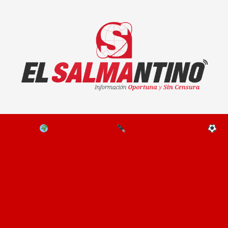
El Salmantino - medios/noticias/editorial
NAL
EL MUNDO
EDITORIALES
D