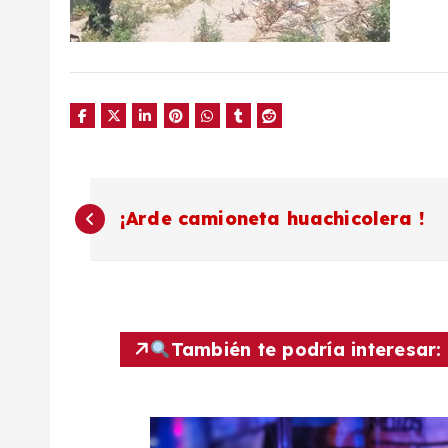
N
¡Arde camioneta huachicolera !
a
v
También te podría interesar:
e
g