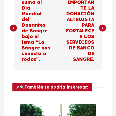
a
suma al
IMPORTAN
Día
TE LA
Mundial
DONACIÓN
v
del
ALTRUISTA
Donantes
PARA
e
de Sangre
FORTALECE
bajo el
R LOS
g
lema “La
SERVICIOS
Sangre nos
DE BANCO
a
conecta a
DE
todos”.
SANGRE.
c
i
También te podría interesar:
ó
n