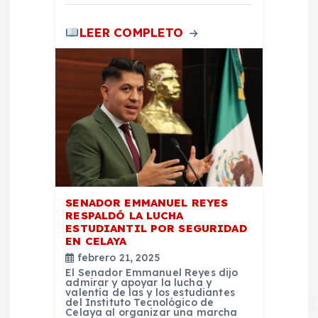
s
LEER COMPLETO
SENADOR EMMANUEL REYES
RESPALDÓ LA LUCHA
ESTUDIANTIL POR SEGURIDAD
EN CELAYA
febrero 21, 2025
El Senador Emmanuel Reyes dijo
admirar y apoyar la lucha y
valentía de las y los estudiantes
del Instituto Tecnológico de
Celaya al organizar una marcha