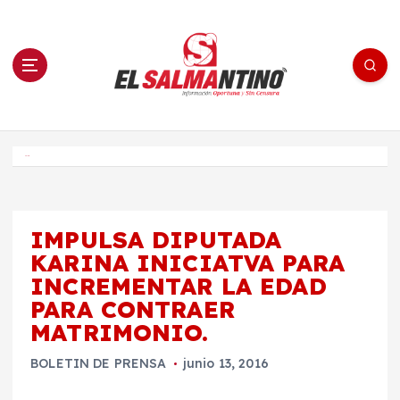
S
a
l
t
a
r
a
l
c
o
El Salmantino - medios/noticias/editorial
n
t
e
Inicio
n
i
d
o
IMPULSA DIPUTADA
KARINA INICIATVA PARA
INCREMENTAR LA EDAD
PARA CONTRAER
MATRIMONIO.
BOLETIN DE PRENSA
junio 13, 2016