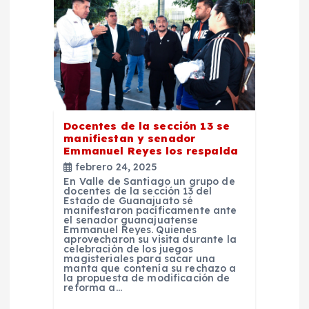
d
e
e
n
Docentes de la sección 13 se
t
manifiestan y senador
Emmanuel Reyes los respalda
r
febrero 24, 2025
En Valle de Santiago un grupo de
docentes de la sección 13 del
a
Estado de Guanajuato sé
manifestaron pacíficamente ante
el senador guanajuatense
Emmanuel Reyes. Quienes
d
aprovecharon su visita durante la
celebración de los juegos
magisteriales para sacar una
a
manta que contenía su rechazo a
la propuesta de modificación de
reforma a…