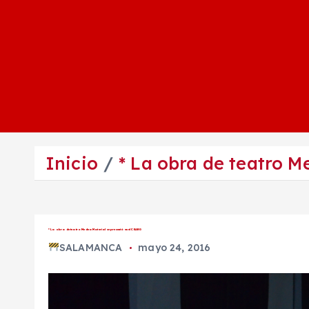
Inicio
* La obra de teatro M
* La obra de teatro Medea Material se presentó en el CEARG
SALAMANCA
mayo 24, 2016