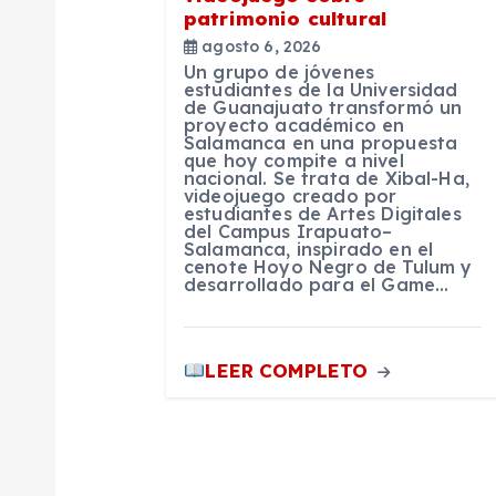
d
patrimonio cultural
agosto 6, 2026
e
Un grupo de jóvenes
estudiantes de la Universidad
de Guanajuato transformó un
proyecto académico en
e
Salamanca en una propuesta
que hoy compite a nivel
nacional. Se trata de Xibal-Ha,
n
videojuego creado por
estudiantes de Artes Digitales
del Campus Irapuato–
Salamanca, inspirado en el
t
cenote Hoyo Negro de Tulum y
desarrollado para el Game…
r
LEER COMPLETO
a
d