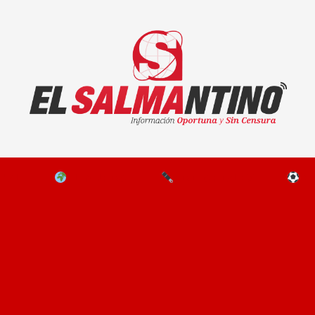
El Salmantino - medios/noticias/editorial
NAL
EL MUNDO
EDITORIALES
D