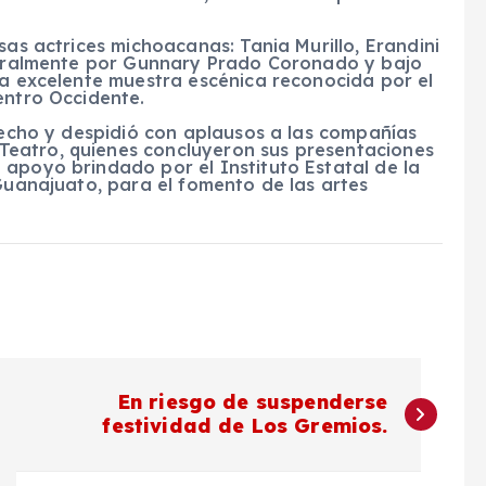
sas actrices michoacanas: Tania Murillo, Erandini
istralmente por Gunnary Prado Coronado y bajo
na excelente muestra escénica reconocida por el
entro Occidente.
sfecho y despidió con aplausos a las compañías
eatro, quienes concluyeron sus presentaciones
 apoyo brindado por el Instituto Estatal de la
 Guanajuato, para el fomento de las artes
En riesgo de suspenderse
festividad de Los Gremios.