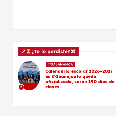
a
s
¿Te lo perdiste?
SALAMANCA
Calendario escolar 2026–2027
al
en #Guanajuato queda
el
oficializado, serán 190 días de
clases
2
o