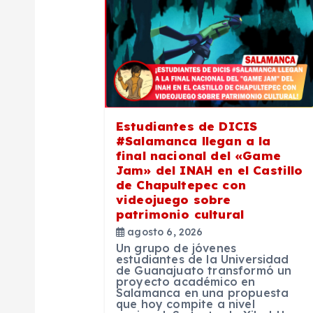
a
c
i
Estudiantes de DICIS
ó
#Salamanca llegan a la
final nacional del «Game
n
Jam» del INAH en el Castillo
de Chapultepec con
videojuego sobre
d
patrimonio cultural
agosto 6, 2026
e
Un grupo de jóvenes
estudiantes de la Universidad
de Guanajuato transformó un
proyecto académico en
e
Salamanca en una propuesta
que hoy compite a nivel