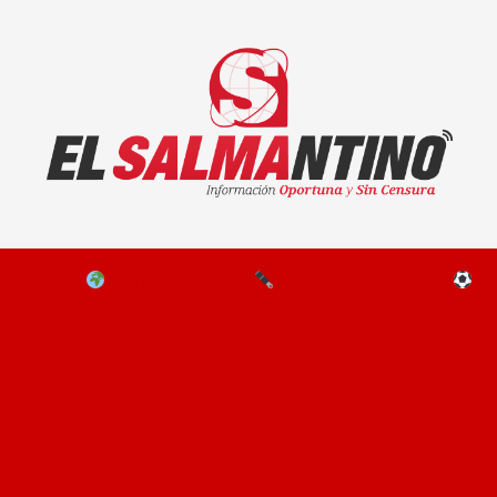
El Salmantino - medios/noticias/editorial
NAL
EL MUNDO
EDITORIALES
D