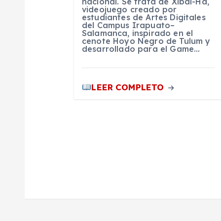
nacional. Se trata de Xibal-Ha,
n
videojuego creado por
estudiantes de Artes Digitales
del Campus Irapuato–
Salamanca, inspirado en el
t
cenote Hoyo Negro de Tulum y
desarrollado para el Game…
r
LEER COMPLETO
a
d
a
s