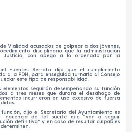
s de Vialidad acusados de golpear a dos jóvenes,
cedimiento disciplinario que la administración
 Justicia, con apego a lo ordenado por la
uel Fuentes Serrato dijo que el cumplimiento
da a la PDH, para enseguida turnarlo al Consejo
quedar este tipo de responsabilidad.
os elementos seguirán desempeñando su función
dos a tres meses que durara el desahogo de
lementos incurrieron en uso excesivo de fuerza
edidos.
unción, dijo el Secretario del Ayuntamiento es
e inocencia de tal suerte que “van a seguir
ción definitiva” y en caso de resultar culpables
 determinen.