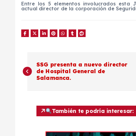
Entre los 5 elementos involucrados esta
actual director de la corporación de Seguri
N
SSG presenta a nuevo director
de Hospital General de
a
Salamanca.
v
e
También te podría interesar:
g